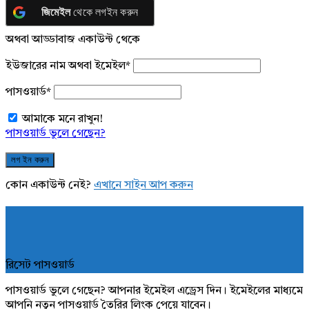
জিমেইল
থেকে লগইন করুন
অথবা আড্ডাবাজ একাউন্ট থেকে
ইউজারের নাম অথবা ইমেইল
*
পাসওয়ার্ড
*
আমাকে মনে রাখুন!
পাসওয়ার্ড ভুলে গেছেন?
কোন একাউন্ট নেই?
এখানে সাইন আপ করুন
রিসেট পাসওয়ার্ড
পাসওয়ার্ড ভুলে গেছেন? আপনার ইমেইল এড্রেস দিন। ইমেইলের মাধ্যমে
আপনি নতুন পাসওয়ার্ড তৈরির লিংক পেয়ে যাবেন।