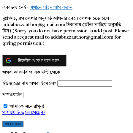
একাউন্ট নেই?
এখানে সাইন আপ করুন
দুঃক্ষিত, ব্লগ লেখার অনুমতি আপনার নেই। লেখক হতে হলে
addabuzzauthor@gmail.com ঠিকানায় মেইল পাঠিয়ে অনুমতি
নিন। (Sorry, you do not have permission to add post. Please
send a request mail to addabuzzauthor@gmail.com for
giving permission.)
জিমেইল
থেকে লগইন করুন
অথবা আড্ডাবাজ একাউন্ট থেকে
ইউজারের নাম অথবা ইমেইল
*
পাসওয়ার্ড
*
আমাকে মনে রাখুন!
পাসওয়ার্ড ভুলে গেছেন?