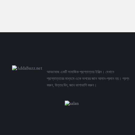
Footer
আড্ডাবাজ একটি সামাজিক প্রশ্নোত্তর ইঞ্জিন। যেখানে
প্রশ্নোত্তরের মাধ্যমে একে অপরের জ্ঞান আদান-প্রদান হয়। প্রশ্ন
করুন, উত্তর দিন, জ্ঞান ভাগাভাগি করুন।
Adv
234x60