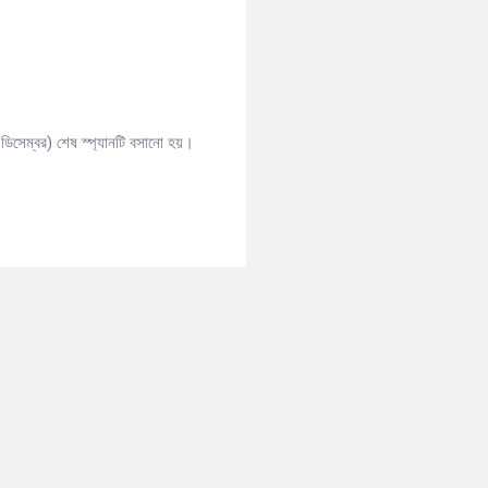
১০ ডিসেম্বর) শেষ স্প্যানটি বসানো হয়।