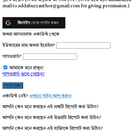
দুঃক্ষিত, ব্লগ লেখার অনুমতি আপনার নেই। লেখক হতে হলে addabuzz
mail to addabuzzauthor@gmail.com for giving permission.)
জিমেইল
থেকে লগইন করুন
অথবা আড্ডাবাজ একাউন্ট থেকে
ইউজারের নাম অথবা ইমেইল
*
পাসওয়ার্ড
*
আমাকে মনে রাখুন!
পাসওয়ার্ড ভুলে গেছেন?
একাউন্ট নেই?
এখানে সাইন আপ করুন
আপনি কেন মনে করছেন এই প্রশ্নটি রিপোর্ট করা উচিৎ?
আপনি কেন মনে করছেন এই উত্তরটি রিপোর্ট করা উচিৎ?
আপনি কেন মনে করছেন এই ব্যক্তিকে রিপোর্ট করা উচিৎ?