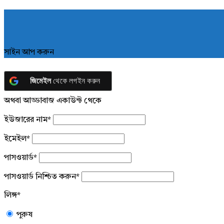
সাইন আপ করুন
জিমেইল
থেকে লগইন করুন
অথবা আড্ডাবাজ একাউন্ট থেকে
ইউজারের নাম
*
ইমেইল
*
পাসওয়ার্ড
*
পাসওয়ার্ড নিশ্চিত করুন
*
লিঙ্গ
*
পুরুষ