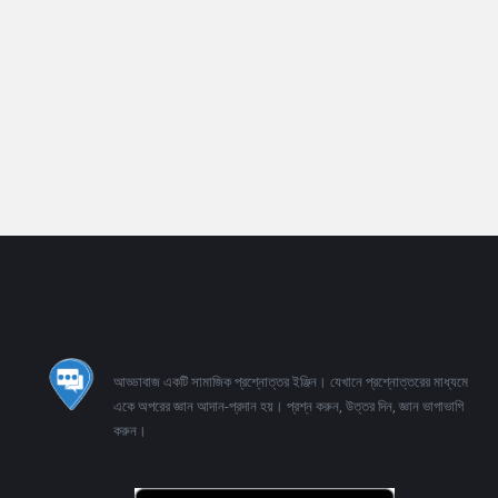
Footer
আড্ডাবাজ একটি সামাজিক প্রশ্নোত্তর ইঞ্জিন। যেখানে প্রশ্নোত্তরের মাধ্যমে
একে অপরের জ্ঞান আদান-প্রদান হয়। প্রশ্ন করুন, উত্তর দিন, জ্ঞান ভাগাভাগি
করুন।