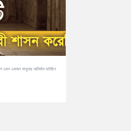
আগে এমন একজন মানুষের আবির্ভাব ঘটেছিল