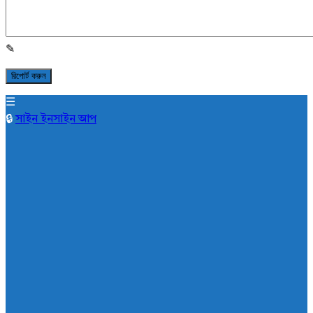
সাইন ইন
সাইন আপ
AddaBuzz.net