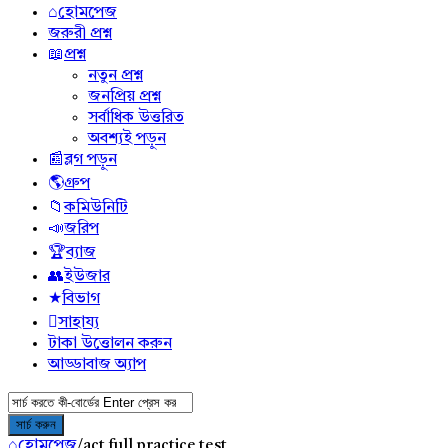
হোমপেজ
জরুরী প্রশ্ন
প্রশ্ন
নতুন প্রশ্ন
জনপ্রিয় প্রশ্ন
সর্বাধিক উত্তরিত
অবশ্যই পড়ুন
ব্লগ পড়ুন
গ্রুপ
কমিউনিটি
জরিপ
ব্যাজ
ইউজার
বিভাগ
সাহায্য
টাকা উত্তোলন করুন
আড্ডাবাজ অ্যাপ
হোমপেজ
/
act full practice test