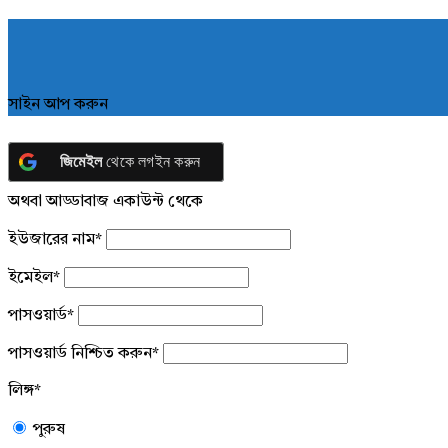
সাইন আপ করুন
জিমেইল
থেকে লগইন করুন
অথবা আড্ডাবাজ একাউন্ট থেকে
ইউজারের নাম
*
ইমেইল
*
পাসওয়ার্ড
*
পাসওয়ার্ড নিশ্চিত করুন
*
লিঙ্গ
*
পুরুষ