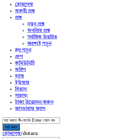
menu
হোমপেজ
জরুরী প্রশ্ন
প্রশ্ন
নতুন প্রশ্ন
জনপ্রিয় প্রশ্ন
সর্বাধিক উত্তরিত
অবশ্যই পড়ুন
ব্লগ পড়ুন
গ্রুপ
কমিউনিটি
জরিপ
ব্যাজ
ইউজার
বিভাগ
সাহায্য
টাকা উত্তোলন করুন
আড্ডাবাজ অ্যাপ
হোমপেজ
/
dotara