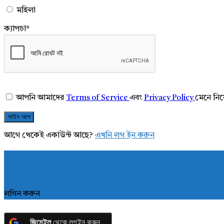
মহিলা
ক্যাপচা
*
আপনি আমাদের
Terms of Service
এবং
Privacy Policy
মেনে নি
আগে থেকেই একাউন্ট আছে?
এখনি লগ ইন করুন
লগিন করুন
জিমেইল
থেকে লগইন করুন