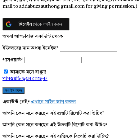
দুঃক্ষিত, ব্লগ লেখার অনুমতি আপনার নেই। লেখক হতে হলে addabuzz
mail to addabuzzauthor@gmail.com for giving permission.)
জিমেইল
থেকে লগইন করুন
অথবা আড্ডাবাজ একাউন্ট থেকে
ইউজারের নাম অথবা ইমেইল
*
পাসওয়ার্ড
*
আমাকে মনে রাখুন!
পাসওয়ার্ড ভুলে গেছেন?
একাউন্ট নেই?
এখানে সাইন আপ করুন
আপনি কেন মনে করছেন এই প্রশ্নটি রিপোর্ট করা উচিৎ?
আপনি কেন মনে করছেন এই উত্তরটি রিপোর্ট করা উচিৎ?
আপনি কেন মনে করছেন এই ব্যক্তিকে রিপোর্ট করা উচিৎ?