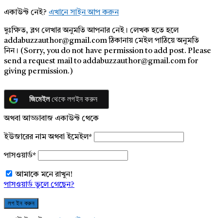
একাউন্ট নেই?
এখানে সাইন আপ করুন
দুঃক্ষিত, ব্লগ লেখার অনুমতি আপনার নেই। লেখক হতে হলে
addabuzzauthor@gmail.com ঠিকানায় মেইল পাঠিয়ে অনুমতি
নিন। (Sorry, you do not have permission to add post. Please
send a request mail to addabuzzauthor@gmail.com for
giving permission.)
জিমেইল
থেকে লগইন করুন
অথবা আড্ডাবাজ একাউন্ট থেকে
ইউজারের নাম অথবা ইমেইল
*
পাসওয়ার্ড
*
আমাকে মনে রাখুন!
পাসওয়ার্ড ভুলে গেছেন?