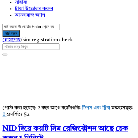
সাহায্য
টাকা উত্তোলন করুন
আড্ডাবাজ অ্যাপ
হোমপেজ
/
sim registration check
পোস্ট করা হয়েছে:
2 বছর আগে
ক্যাটাগরিঃ
টিপস এবং ট্রিক্স
মন্তব্যসমূহঃ
AddaBuzz.net
0
প্রদর্শিতঃ 52
Latest
NID দিয়ে কয়টি সিম রেজিস্ট্রেশন আছে চেক
Articles