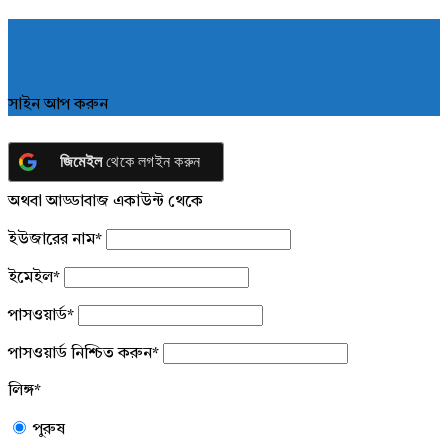
সাইন আপ করুন
জিমেইল
থেকে লগইন করুন
অথবা আড্ডাবাজ একাউন্ট থেকে
ইউজারের নাম
*
ইমেইল
*
পাসওয়ার্ড
*
পাসওয়ার্ড নিশ্চিত করুন
*
লিঙ্গ
*
পুরুষ