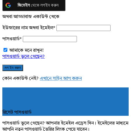
জিমেইল
থেকে লগইন করুন
অথবা আড্ডাবাজ একাউন্ট থেকে
ইউজারের নাম অথবা ইমেইল
*
পাসওয়ার্ড
*
আমাকে মনে রাখুন!
পাসওয়ার্ড ভুলে গেছেন?
কোন একাউন্ট নেই?
এখানে সাইন আপ করুন
রিসেট পাসওয়ার্ড
পাসওয়ার্ড ভুলে গেছেন? আপনার ইমেইল এড্রেস দিন। ইমেইলের মাধ্যমে
আপনি নতুন পাসওয়ার্ড তৈরির লিংক পেয়ে যাবেন।