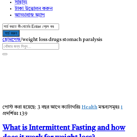
সাহায্য
টাকা উত্তোলন করুন
আড্ডাবাজ অ্যাপ
হোমপেজ
/
weight loss drugs stomach paralysis
পোস্ট করা হয়েছে:
3 বছর আগে
ক্যাটাগরিঃ
Health
মন্তব্যসমূহঃ
1
AddaBuzz.net
প্রদর্শিতঃ 139
Latest
What is Intermittent Fasting and how
Articles