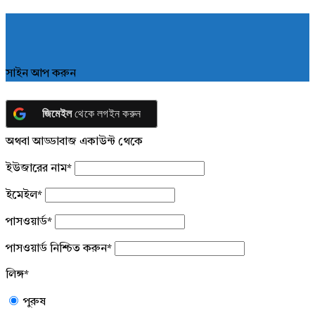
সাইন আপ করুন
জিমেইল
থেকে লগইন করুন
অথবা আড্ডাবাজ একাউন্ট থেকে
ইউজারের নাম
*
ইমেইল
*
পাসওয়ার্ড
*
পাসওয়ার্ড নিশ্চিত করুন
*
লিঙ্গ
*
পুরুষ