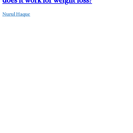
does it work for weight loss?
Nurul Haque