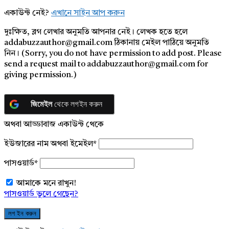
একাউন্ট নেই?
এখানে সাইন আপ করুন
দুঃক্ষিত, ব্লগ লেখার অনুমতি আপনার নেই। লেখক হতে হলে
addabuzzauthor@gmail.com ঠিকানায় মেইল পাঠিয়ে অনুমতি
নিন। (Sorry, you do not have permission to add post. Please
send a request mail to addabuzzauthor@gmail.com for
giving permission.)
জিমেইল
থেকে লগইন করুন
অথবা আড্ডাবাজ একাউন্ট থেকে
ইউজারের নাম অথবা ইমেইল
*
পাসওয়ার্ড
*
আমাকে মনে রাখুন!
পাসওয়ার্ড ভুলে গেছেন?