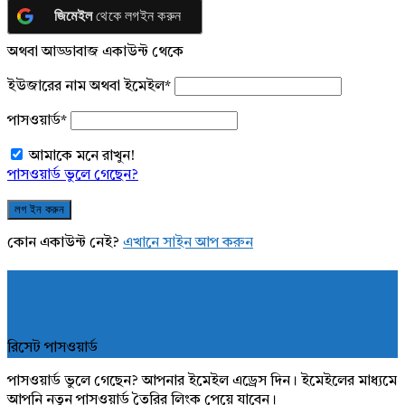
জিমেইল
থেকে লগইন করুন
অথবা আড্ডাবাজ একাউন্ট থেকে
ইউজারের নাম অথবা ইমেইল
*
পাসওয়ার্ড
*
আমাকে মনে রাখুন!
পাসওয়ার্ড ভুলে গেছেন?
কোন একাউন্ট নেই?
এখানে সাইন আপ করুন
রিসেট পাসওয়ার্ড
পাসওয়ার্ড ভুলে গেছেন? আপনার ইমেইল এড্রেস দিন। ইমেইলের মাধ্যমে
আপনি নতুন পাসওয়ার্ড তৈরির লিংক পেয়ে যাবেন।