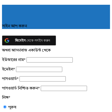
সাইন আপ করুন
জিমেইল
থেকে লগইন করুন
অথবা আড্ডাবাজ একাউন্ট থেকে
ইউজারের নাম
*
ইমেইল
*
পাসওয়ার্ড
*
পাসওয়ার্ড নিশ্চিত করুন
*
লিঙ্গ
*
পুরুষ