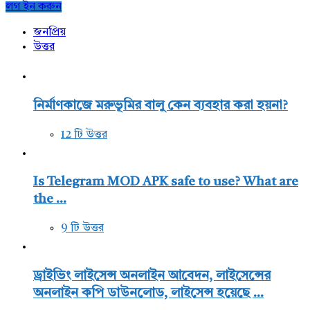
Sidebar
লগ ইন করুন
জনপ্রিয়
উত্তর
নির্মাণকাজে মরুভূমির বালু কেন ব্যবহার করা হয়না?
12 টি উত্তর
Is Telegram MOD APK safe to use? What are
the ...
9 টি উত্তর
ড্রাইভিং লাইসেন্স অনলাইন আবেদন, লাইসেন্সের
অনলাইন কপি ডাউনলোড, লাইসেন্স হয়েছে ...