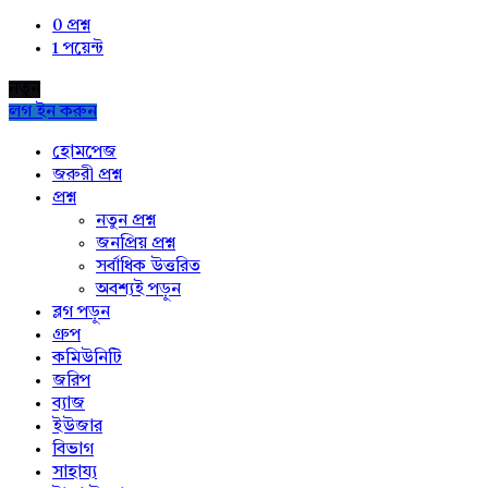
0
প্রশ্ন
1
পয়েন্ট
নতুন
লগ ইন করুন
Explore
হোমপেজ
জরুরী প্রশ্ন
প্রশ্ন
নতুন প্রশ্ন
জনপ্রিয় প্রশ্ন
সর্বাধিক উত্তরিত
অবশ্যই পড়ুন
ব্লগ পড়ুন
গ্রুপ
কমিউনিটি
জরিপ
ব্যাজ
ইউজার
বিভাগ
সাহায্য