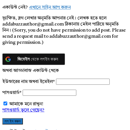
একাউন্ট নেই?
এখানে সাইন আপ করুন
দুঃক্ষিত, ব্লগ লেখার অনুমতি আপনার নেই। লেখক হতে হলে
addabuzzauthor@gmail.com ঠিকানায় মেইল পাঠিয়ে অনুমতি
নিন। (Sorry, you do not have permission to add post. Please
send a request mail to addabuzzauthor@gmail.com for
giving permission.)
জিমেইল
থেকে লগইন করুন
অথবা আড্ডাবাজ একাউন্ট থেকে
ইউজারের নাম অথবা ইমেইল
*
পাসওয়ার্ড
*
আমাকে মনে রাখুন!
পাসওয়ার্ড ভুলে গেছেন?