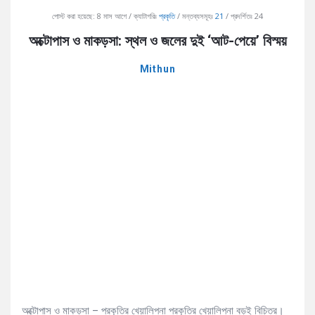
AddaBuzz.net
পোস্ট করা হয়েছে:
8 মাস আগে
ক্যাটাগরিঃ
প্রকৃতি
মন্তব্যসমূহঃ
21
প্রদর্শিতঃ 24
Latest
অক্টোপাস ও মাকড়সা: স্থল ও জলের দুই ‘আট-পেয়ে’ বিস্ময়
Articles
Mithun
অক্টোপাস ও মাকড়সা – প্রকৃতির খেয়ালিপনা প্রকৃতির খেয়ালিপনা বড়ই বিচিত্র।