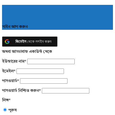
সাইন আপ করুন
জিমেইল
থেকে লগইন করুন
অথবা আড্ডাবাজ একাউন্ট থেকে
ইউজারের নাম
*
ইমেইল
*
পাসওয়ার্ড
*
পাসওয়ার্ড নিশ্চিত করুন
*
লিঙ্গ
*
পুরুষ