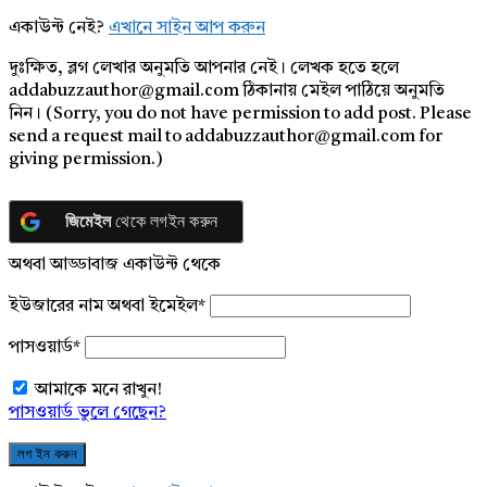
একাউন্ট নেই?
এখানে সাইন আপ করুন
দুঃক্ষিত, ব্লগ লেখার অনুমতি আপনার নেই। লেখক হতে হলে
addabuzzauthor@gmail.com ঠিকানায় মেইল পাঠিয়ে অনুমতি
নিন। (Sorry, you do not have permission to add post. Please
send a request mail to addabuzzauthor@gmail.com for
giving permission.)
জিমেইল
থেকে লগইন করুন
অথবা আড্ডাবাজ একাউন্ট থেকে
ইউজারের নাম অথবা ইমেইল
*
পাসওয়ার্ড
*
আমাকে মনে রাখুন!
পাসওয়ার্ড ভুলে গেছেন?