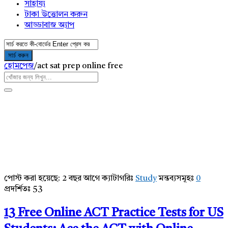
সাহায্য
টাকা উত্তোলন করুন
আড্ডাবাজ অ্যাপ
হোমপেজ
/
act sat prep online free
পোস্ট করা হয়েছে:
2 বছর আগে
ক্যাটাগরিঃ
Study
মন্তব্যসমূহঃ
0
AddaBuzz.net
প্রদর্শিতঃ 53
Latest
13 Free Online ACT Practice Tests for US
Articles