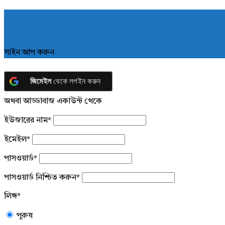
সাইন আপ করুন
জিমেইল
থেকে লগইন করুন
অথবা আড্ডাবাজ একাউন্ট থেকে
ইউজারের নাম
*
ইমেইল
*
পাসওয়ার্ড
*
পাসওয়ার্ড নিশ্চিত করুন
*
লিঙ্গ
*
পুরুষ