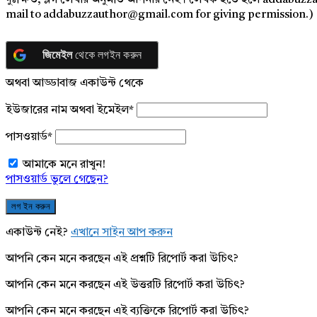
দুঃক্ষিত, ব্লগ লেখার অনুমতি আপনার নেই। লেখক হতে হলে addabuzz
mail to addabuzzauthor@gmail.com for giving permission.)
জিমেইল
থেকে লগইন করুন
অথবা আড্ডাবাজ একাউন্ট থেকে
ইউজারের নাম অথবা ইমেইল
*
পাসওয়ার্ড
*
আমাকে মনে রাখুন!
পাসওয়ার্ড ভুলে গেছেন?
একাউন্ট নেই?
এখানে সাইন আপ করুন
আপনি কেন মনে করছেন এই প্রশ্নটি রিপোর্ট করা উচিৎ?
আপনি কেন মনে করছেন এই উত্তরটি রিপোর্ট করা উচিৎ?
আপনি কেন মনে করছেন এই ব্যক্তিকে রিপোর্ট করা উচিৎ?