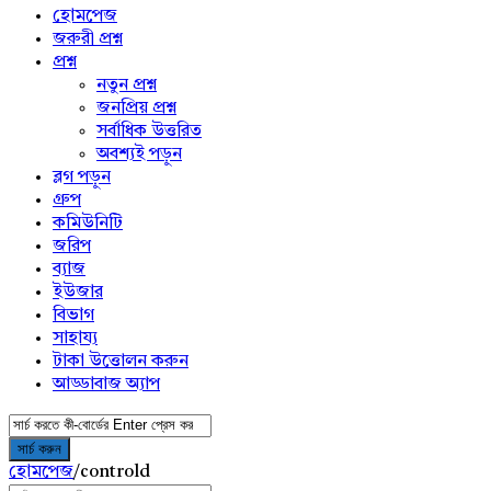
menu
হোমপেজ
জরুরী প্রশ্ন
প্রশ্ন
নতুন প্রশ্ন
জনপ্রিয় প্রশ্ন
সর্বাধিক উত্তরিত
অবশ্যই পড়ুন
ব্লগ পড়ুন
গ্রুপ
কমিউনিটি
জরিপ
ব্যাজ
ইউজার
বিভাগ
সাহায্য
টাকা উত্তোলন করুন
আড্ডাবাজ অ্যাপ
হোমপেজ
/
controld