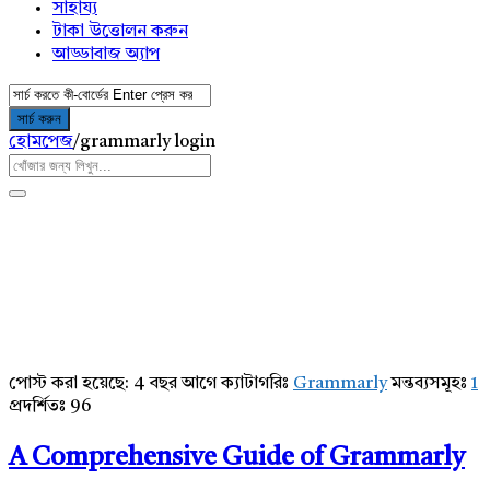
সাহায্য
টাকা উত্তোলন করুন
আড্ডাবাজ অ্যাপ
হোমপেজ
/
grammarly login
পোস্ট করা হয়েছে:
4 বছর আগে
ক্যাটাগরিঃ
Grammarly
মন্তব্যসমূহঃ
1
AddaBuzz.net
প্রদর্শিতঃ 96
Latest
A Comprehensive Guide of Grammarly
Articles