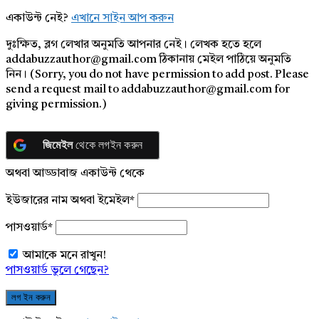
একাউন্ট নেই?
এখানে সাইন আপ করুন
দুঃক্ষিত, ব্লগ লেখার অনুমতি আপনার নেই। লেখক হতে হলে
addabuzzauthor@gmail.com ঠিকানায় মেইল পাঠিয়ে অনুমতি
নিন। (Sorry, you do not have permission to add post. Please
send a request mail to addabuzzauthor@gmail.com for
giving permission.)
জিমেইল
থেকে লগইন করুন
অথবা আড্ডাবাজ একাউন্ট থেকে
ইউজারের নাম অথবা ইমেইল
*
পাসওয়ার্ড
*
আমাকে মনে রাখুন!
পাসওয়ার্ড ভুলে গেছেন?