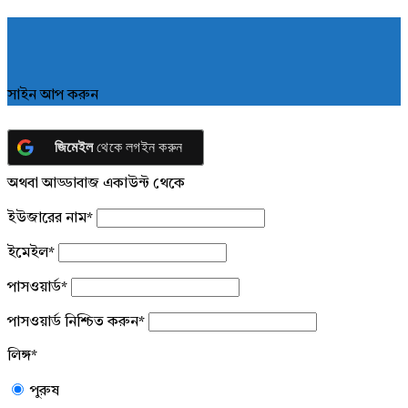
সাইন আপ করুন
জিমেইল
থেকে লগইন করুন
অথবা আড্ডাবাজ একাউন্ট থেকে
ইউজারের নাম
*
ইমেইল
*
পাসওয়ার্ড
*
পাসওয়ার্ড নিশ্চিত করুন
*
লিঙ্গ
*
পুরুষ