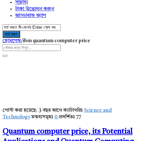
সাহায্য
টাকা উত্তোলন করুন
আড্ডাবাজ অ্যাপ
হোমপেজ
/
ibm quantum computer price
পোস্ট করা হয়েছে:
3 বছর আগে
ক্যাটাগরিঃ
Science and
AddaBuzz.net
Technology
মন্তব্যসমূহঃ
0
প্রদর্শিতঃ 77
Latest
Quantum computer price, its Potential
Articles