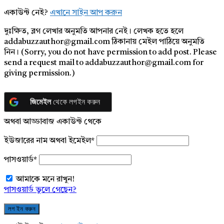
একাউন্ট নেই?
এখানে সাইন আপ করুন
দুঃক্ষিত, ব্লগ লেখার অনুমতি আপনার নেই। লেখক হতে হলে
addabuzzauthor@gmail.com ঠিকানায় মেইল পাঠিয়ে অনুমতি
নিন। (Sorry, you do not have permission to add post. Please
send a request mail to addabuzzauthor@gmail.com for
giving permission.)
জিমেইল
থেকে লগইন করুন
অথবা আড্ডাবাজ একাউন্ট থেকে
ইউজারের নাম অথবা ইমেইল
*
পাসওয়ার্ড
*
আমাকে মনে রাখুন!
পাসওয়ার্ড ভুলে গেছেন?