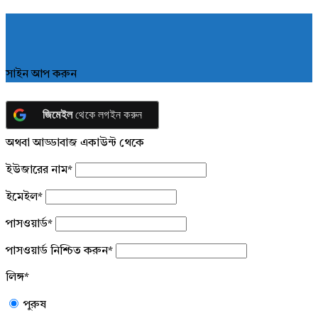
সাইন আপ করুন
জিমেইল
থেকে লগইন করুন
অথবা আড্ডাবাজ একাউন্ট থেকে
ইউজারের নাম
*
ইমেইল
*
পাসওয়ার্ড
*
পাসওয়ার্ড নিশ্চিত করুন
*
লিঙ্গ
*
পুরুষ