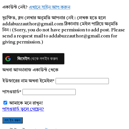
একাউন্ট নেই?
এখানে সাইন আপ করুন
দুঃক্ষিত, ব্লগ লেখার অনুমতি আপনার নেই। লেখক হতে হলে
addabuzzauthor@gmail.com ঠিকানায় মেইল পাঠিয়ে অনুমতি
নিন। (Sorry, you do not have permission to add post. Please
send a request mail to addabuzzauthor@gmail.com for
giving permission.)
জিমেইল
থেকে লগইন করুন
অথবা আড্ডাবাজ একাউন্ট থেকে
ইউজারের নাম অথবা ইমেইল
*
পাসওয়ার্ড
*
আমাকে মনে রাখুন!
পাসওয়ার্ড ভুলে গেছেন?