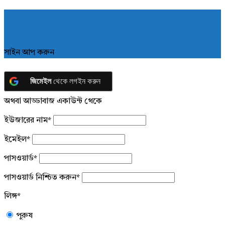
সাইন আপ করুন
জিমেইল
থেকে লগইন করুন
অথবা আড্ডাবাজ একাউন্ট থেকে
ইউজারের নাম
*
ইমেইল
*
পাসওয়ার্ড
*
পাসওয়ার্ড নিশ্চিত করুন
*
লিঙ্গ
*
পুরুষ