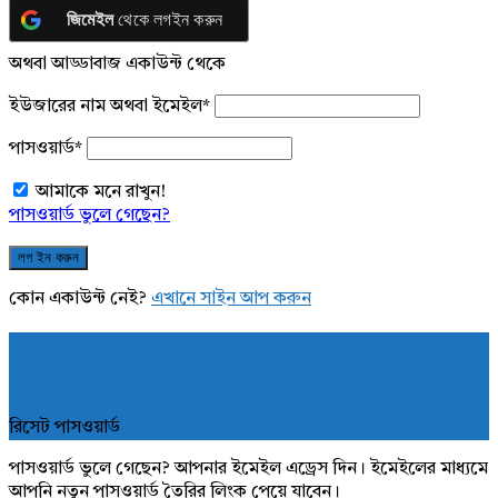
জিমেইল
থেকে লগইন করুন
অথবা আড্ডাবাজ একাউন্ট থেকে
ইউজারের নাম অথবা ইমেইল
*
পাসওয়ার্ড
*
আমাকে মনে রাখুন!
পাসওয়ার্ড ভুলে গেছেন?
কোন একাউন্ট নেই?
এখানে সাইন আপ করুন
রিসেট পাসওয়ার্ড
পাসওয়ার্ড ভুলে গেছেন? আপনার ইমেইল এড্রেস দিন। ইমেইলের মাধ্যমে
আপনি নতুন পাসওয়ার্ড তৈরির লিংক পেয়ে যাবেন।