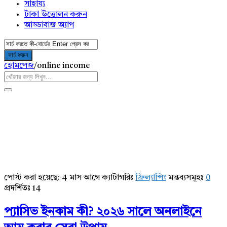
সাহায্য
টাকা উত্তোলন করুন
আড্ডাবাজ অ্যাপ
হোমপেজ
/
online income
পোস্ট করা হয়েছে:
4 মাস আগে
ক্যাটাগরিঃ
ফ্রিল্যান্সিং
মন্তব্যসমূহঃ
0
AddaBuzz.net
প্রদর্শিতঃ 14
Latest
প্যাসিভ ইনকাম কী? ২০২৬ সালে অনলাইনে
Articles