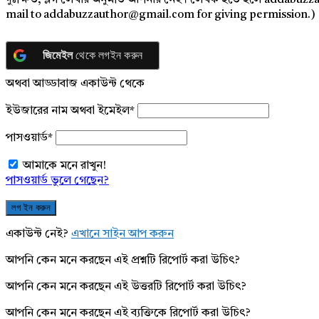
দুঃক্ষিত, ব্লগ লেখার অনুমতি আপনার নেই। লেখক হতে হলে addabuzz
mail to addabuzzauthor@gmail.com for giving permission.)
জিমেইল
থেকে লগইন করুন
অথবা আড্ডাবাজ একাউন্ট থেকে
ইউজারের নাম অথবা ইমেইল
*
পাসওয়ার্ড
*
আমাকে মনে রাখুন!
পাসওয়ার্ড ভুলে গেছেন?
একাউন্ট নেই?
এখানে সাইন আপ করুন
আপনি কেন মনে করছেন এই প্রশ্নটি রিপোর্ট করা উচিৎ?
আপনি কেন মনে করছেন এই উত্তরটি রিপোর্ট করা উচিৎ?
আপনি কেন মনে করছেন এই ব্যক্তিকে রিপোর্ট করা উচিৎ?