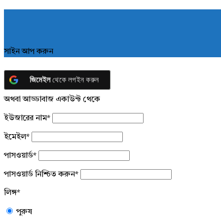
সাইন আপ করুন
জিমেইল
থেকে লগইন করুন
অথবা আড্ডাবাজ একাউন্ট থেকে
ইউজারের নাম
*
ইমেইল
*
পাসওয়ার্ড
*
পাসওয়ার্ড নিশ্চিত করুন
*
লিঙ্গ
*
পুরুষ