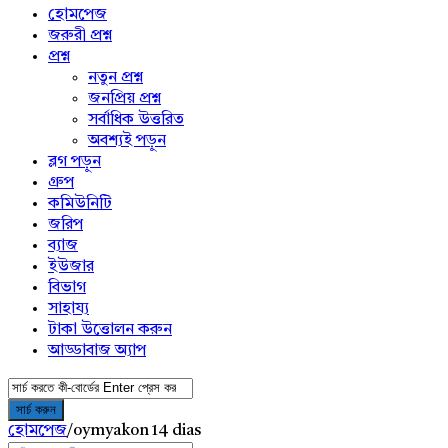
menu
হোমপেজ
জরুরী প্রশ্ন
প্রশ্ন
নতুন প্রশ্ন
জনপ্রিয় প্রশ্ন
সর্বাধিক উত্তরিত
অবশ্যই পড়ুন
ব্লগ পড়ুন
গ্রুপ
কমিউনিটি
জরিপ
ব্যাজ
ইউজার
বিভাগ
সাহায্য
টাকা উত্তোলন করুন
আড্ডাবাজ অ্যাপ
হোমপেজ
/
oymyakon 14 dias