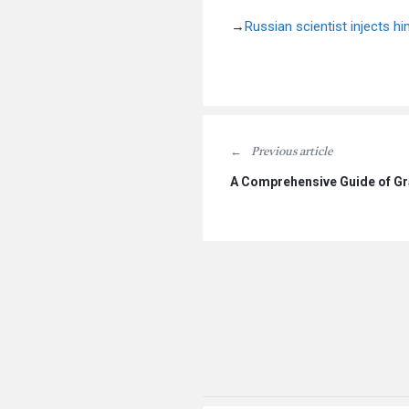
→
Russian scientist injects hi
Previous article
A Comprehensive Guide of G