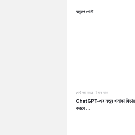
অনুরুপ পোস্ট
পোস্ট করা হয়েছে:
1 মাস আগে
ChatGPT-এর নতুন ধামাকা ফিচার! এখ
করবে ...