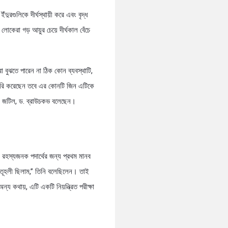
গুলিকে দীর্ঘস্থায়ী করে এবং বৃদ্ধ
লোকেরা গড় আয়ুর চেয়ে দীর্ঘকাল বেঁচে
 বুঝতে পারেন না ঠিক কোন ব্যবস্থাটি,
রি করেছেন তবে এর কোনটি জিন এটিকে
োই জটিল, ড. ব্রাউচকভ বলেছেন।
 রহস্যজনক পদার্থের জন্য প্রথম মানব
ৌতূহলী ছিলাম,” তিনি বলেছিলেন। তাই
য কথায়, এটি একটি নিয়ন্ত্রিত পরীক্ষা