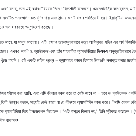
 বলছি, তবে এই ব্যাকটিরিয়াকে তিনি শক্তিশালী বলেছেন। চেরনিয়াভস্কি বলেছিলেন, এটি ইঁদুর
ংঘটিত শস্যগুলি দ্রুত বৃদ্ধি পায় এবং ঠান্ডায় জমাট বাধার প্রতিরোধী হয়। ইয়াকুটিয়া অঞ্চলের 
দের জল সরবরাহে অনুপ্রবেশ করেছে।
ে জানে, যা মানুষ জানেনা। এটি এখনও তুলনামূলকভাবে নতুন আবিষ্কার, যদিও এর অর্থ বিজ্ঞানীরা
লে। এখনও অবধি ড. ব্রাউচকভ এবং তাঁর সহকর্মীরা ব্যাকটেরিয়ার
ডিএনএ
অনুক্রমিকভাবে তৈ
খুঁজে পায়নি। এটি একটি জটিল প্রশ্ন – ক্যান্সারের কারণ হিসাবে জিনগুলি সনাক্ত করার মত
র উপর পরীক্ষা করা হয়নি, এবং এটি কীভাবে কাজ করে তা কেউ জানে না – তবে ড. ব্রাউচকভ একটি
হেতু তিনি উল্লেখ করেন, সত্যই কেউ জানে না যে কীভাবে অ্যাসপিরিন কাজ করে। “আমি কেবল ক
ে ব্যাকটিরিয়া দিয়ে ইনজেকশন দিয়েছেন। “এটি বাস্তব বিজ্ঞান নয়,” তিনি স্বীকার করেছেন। (অন্
ঁচে থাকবেন!