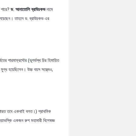
ে পারে?
ড. আনাতোলি ব্রাউচকভ
নামে
 পেয়েছেন। তাহলে ড. ব্রাউচকভ এর
ের পারমাফ্রস্টের (ভূগর্ভস্থ চির হিমায়িত
্ধ হয়েছিলেন। উচ্চ বয়স সত্ত্বেও,
ে পারত তবে একথাই বলত।) প্রাথমিক
য়াভস্কি একজন রুশ মহামারী বিশেষজ্ঞ