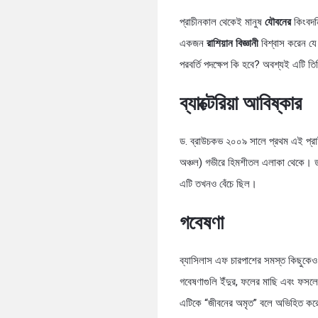
প্রাচীনকাল থেকেই মানুষ
যৌবনের
কিংবদন্
একজন
রাশিয়ান বিজ্ঞানী
বিশ্বাস করেন যে
পরবর্তি পদক্ষেপ কি হবে? অবশ্যই এটি 
ব্যাক্টেরিয়া আবিষ্কার
ড. ব্রাউচকভ ২০০৯ সালে প্রথম এই প্র
অঞ্চল) গভীরে হিমশীতল এলাকা থেকে। ড. 
এটি তখনও বেঁচে ছিল।
গবেষণা
ব্যাসিলাস এফ চারপাশের সমস্ত কিছুকেও
গবেষণাগুলি ইঁদুর, ফলের মাছি এবং ফসলে
এটিকে “জীবনের অমৃত” বলে অভিহিত ক