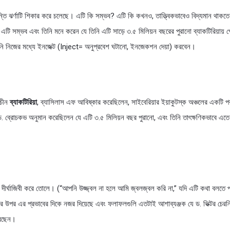
তি ঝর্ণাটি শিকার করে চলেছে। এটি কি সম্ভব? এটি কি কখনও, তাত্ত্বিকভাবেও বিদ্যমান থাকত
 এটি সম্ভব এবং তিনি মনে করেন যে তিনি এটি সাড়ে ৩.৫ মিলিয়ন বছরের পুরানো ব্যাকটিরিয়ায়
তিনি নিজের মধ্যে ইনজেক্ট (Inject= অনুপ্রবেশ ঘটানো, ইনজেকশন দেয়া) করবেন।
াচীন
ব্যাকটিরিয়া
, ব্যাসিলাস এফ আবিষ্কার করেছিলেন, সাইবেরিয়ার ইয়াকুটস্ক অঞ্চলের একটি পর্বত
ব্রোচকভ অনুমান করেছিলেন যে এটি ৩.৫ মিলিয়ন বছর পুরানো, এবং তিনি তাৎক্ষণিকভাবে এতে মুগ
 দীর্ঘাজিবী করে তোলে। (“আপনি উজ্জ্বল না হলে আমি জ্বলজ্বল করি না,” যদি এটি কথা বলত
র উপর এর প্রভাবের দিকে নজর দিয়েছে এবং ফলাফলগুলি এতটাই আশাব্যঞ্জক যে ড. ভিক্টর চেরনি
রেছেন।