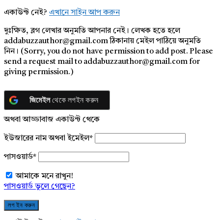
একাউন্ট নেই?
এখানে সাইন আপ করুন
দুঃক্ষিত, ব্লগ লেখার অনুমতি আপনার নেই। লেখক হতে হলে
addabuzzauthor@gmail.com ঠিকানায় মেইল পাঠিয়ে অনুমতি
নিন। (Sorry, you do not have permission to add post. Please
send a request mail to addabuzzauthor@gmail.com for
giving permission.)
জিমেইল
থেকে লগইন করুন
অথবা আড্ডাবাজ একাউন্ট থেকে
ইউজারের নাম অথবা ইমেইল
*
পাসওয়ার্ড
*
আমাকে মনে রাখুন!
পাসওয়ার্ড ভুলে গেছেন?