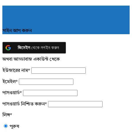
সাইন আপ করুন
জিমেইল
থেকে লগইন করুন
অথবা আড্ডাবাজ একাউন্ট থেকে
ইউজারের নাম
*
ইমেইল
*
পাসওয়ার্ড
*
পাসওয়ার্ড নিশ্চিত করুন
*
লিঙ্গ
*
পুরুষ