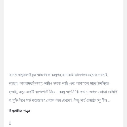
আসসালামুআলাইকুম আড্ডাবাজ বন্ধুগন,আশাকরি আল্লাহর রহমতে ভালোই
আছেন, আলহামদুলিল্লাহ আমিও ভালো আছি এবং আপনাদের মাঝে উপস্থিত
হয়েছি, নতুন একটি ব্লগপোস্ট নিয়ে। বন্ধু আপনি কি কখনো গুগলে কোনো রেসিপি
বা মুভি লিখে সার্চ করেছেন? খেয়াল করে দেখবেন, কিছু সার্চ রেজাল্টে শুধু নীল ...
বিস্তারিত পড়ুন