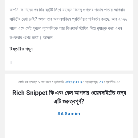
আপনি কি দিনের পর দিন কন্টেন্ট লিখে যাচ্ছেন কিন্তু গুগলের প্রথম পাতায় আপনার
সাইটের দেখা নেই? গুগল তার অ্যালগরিদম প্রতিনিয়ত পরিবর্তন করছে, আর ২০২৬
সালে এসে সেই পুরনো ব্যাকলিংক আর কিওয়ার্ড স্টাফিং দিয়ে র‍্যাঙ্ক করা এখন
রূপকথার গল্পের মতো। আসলে ...
বিস্তারিত পড়ুন
পোস্ট করা হয়েছে:
5 মাস আগে
ক্যাটাগরিঃ
এসইও (SEO)
মন্তব্যসমূহঃ
23
প্রদর্শিতঃ 32
Rich Snippet কি এবং কেন আপনার ওয়েবসাইটের জন্য
এটি গুরুত্বপূর্ণ?
SA Samim