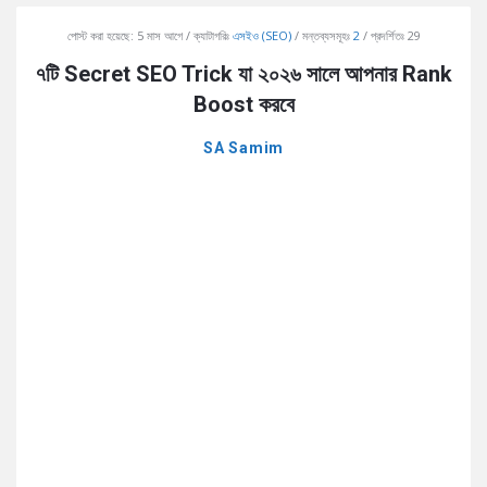
AddaBuzz.net
পোস্ট করা হয়েছে:
5 মাস আগে
ক্যাটাগরিঃ
এসইও (SEO)
মন্তব্যসমূহঃ
2
প্রদর্শিতঃ 29
Latest
৭টি Secret SEO Trick যা ২০২৬ সালে আপনার Rank
Articles
Boost করবে
SA Samim