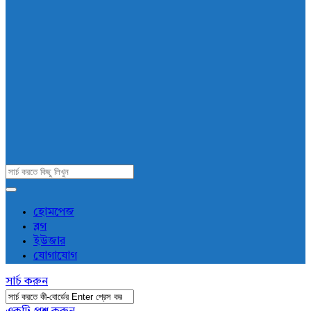
AddaBuzz.net
হোমপেজ
ব্লগ
Navigation
ইউজার
যোগাযোগ
সার্চ করুন