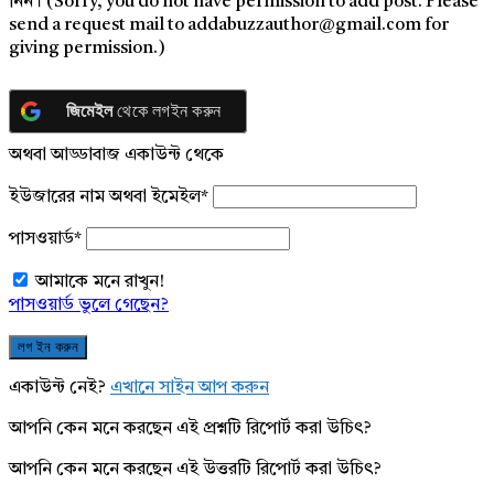
নিন। (Sorry, you do not have permission to add post. Please
send a request mail to addabuzzauthor@gmail.com for
giving permission.)
জিমেইল
থেকে লগইন করুন
অথবা আড্ডাবাজ একাউন্ট থেকে
ইউজারের নাম অথবা ইমেইল
*
পাসওয়ার্ড
*
আমাকে মনে রাখুন!
পাসওয়ার্ড ভুলে গেছেন?
একাউন্ট নেই?
এখানে সাইন আপ করুন
আপনি কেন মনে করছেন এই প্রশ্নটি রিপোর্ট করা উচিৎ?
আপনি কেন মনে করছেন এই উত্তরটি রিপোর্ট করা উচিৎ?