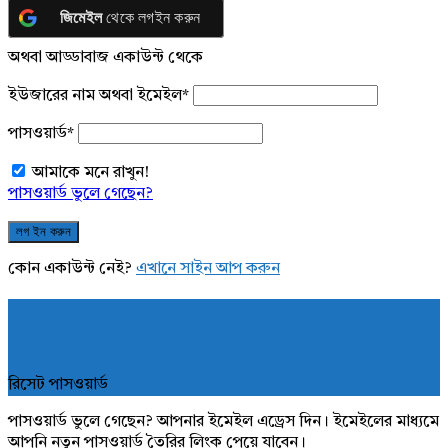
জিমেইল
থেকে লগইন করুন
অথবা আড্ডাবাজ একাউন্ট থেকে
ইউজারের নাম অথবা ইমেইল
*
পাসওয়ার্ড
*
আমাকে মনে রাখুন!
পাসওয়ার্ড ভুলে গেছেন?
কোন একাউন্ট নেই?
এখানে সাইন আপ করুন
রিসেট পাসওয়ার্ড
পাসওয়ার্ড ভুলে গেছেন? আপনার ইমেইল এড্রেস দিন। ইমেইলের মাধ্যমে
আপনি নতুন পাসওয়ার্ড তৈরির লিংক পেয়ে যাবেন।