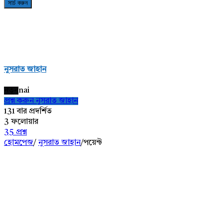
নুসরাত জাহান
নতুন
nai
প্রশ্ন করুন নুসরাত জাহান
131
বার প্রদর্শিত
3
ফলোয়ার
35
প্রশ্ন
হোমপেজ
/
নুসরাত জাহান
/
পয়েন্ট