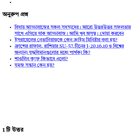
অনুরুপ প্রশ্ন
বিদায় আড্ডাবাজের সকল সদস্যদের। আরো উত্তরউত্তর সফলতার
সাথে এগিয়ে যাক আড্ডাবাজ। আমি খুব অসুস্থ। দোয়া করবেন
ইসরায়েলের নেতানিয়াহুকে কেন ক্রাইম মিনিষ্টার বলা হয়?
ফ্রান্সের রাফাল, রাশিয়ার SU-57,চীনের J-20,16,10 ও বিশ্বের
অন্যান্য যুদ্ধবিমানগুলোর মধ্যে পার্থক্য কি?
শাওলিন কুংফু কিভাবে এলো?
যমজ সন্তান কেন হয়?
1 টি উত্তর