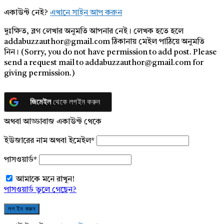
একাউন্ট নেই?
এখানে সাইন আপ করুন
দুঃক্ষিত, ব্লগ লেখার অনুমতি আপনার নেই। লেখক হতে হলে
addabuzzauthor@gmail.com ঠিকানায় মেইল পাঠিয়ে অনুমতি
নিন। (Sorry, you do not have permission to add post. Please
send a request mail to addabuzzauthor@gmail.com for
giving permission.)
জিমেইল
থেকে লগইন করুন
অথবা আড্ডাবাজ একাউন্ট থেকে
ইউজারের নাম অথবা ইমেইল
*
পাসওয়ার্ড
*
আমাকে মনে রাখুন!
পাসওয়ার্ড ভুলে গেছেন?