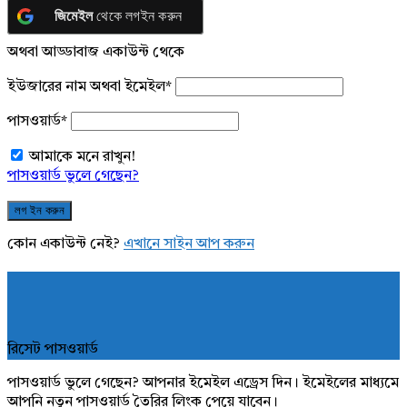
জিমেইল
থেকে লগইন করুন
অথবা আড্ডাবাজ একাউন্ট থেকে
ইউজারের নাম অথবা ইমেইল
*
পাসওয়ার্ড
*
আমাকে মনে রাখুন!
পাসওয়ার্ড ভুলে গেছেন?
কোন একাউন্ট নেই?
এখানে সাইন আপ করুন
রিসেট পাসওয়ার্ড
পাসওয়ার্ড ভুলে গেছেন? আপনার ইমেইল এড্রেস দিন। ইমেইলের মাধ্যমে
আপনি নতুন পাসওয়ার্ড তৈরির লিংক পেয়ে যাবেন।