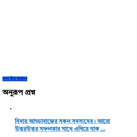
Sidebar
লগ ইন করুন
অনুরূপ প্রশ্ন
বিদায় আড্ডাবাজের সকল সদস্যদের। আরো
উত্তরউত্তর সফলতার সাথে এগিয়ে যাক ...