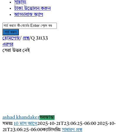
সাহায্য
টাকা উত্তোলন করুন
আড্ডাবাজ অ্যাপ
হোমপেজ
/
প্রশ্ন
/
Q 31133
এরপর
সেরা উত্তর নেই
AddaBuzz.net
Latest
ashad khandaker
সবজান্তা
প্রশ্ন
সময়ঃ
10 মাস আগে
2025-10-21T23:06:25-06:00
2025-10-
21T23:06:25-06:00
ক্যাটাগরিঃ
সাধারণ প্রশ্ন