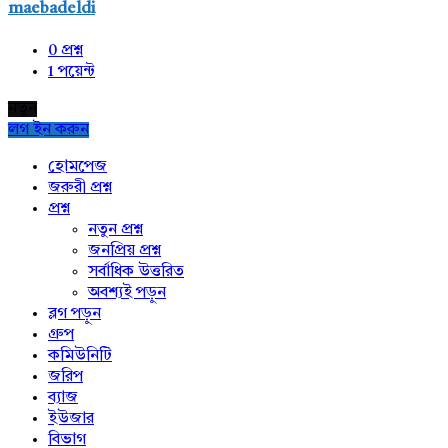
maebadeldi
0
প্রশ্ন
1
পয়েন্ট
নতুন
লগ ইন করুন
Explore
হোমপেজ
জরুরী প্রশ্ন
প্রশ্ন
নতুন প্রশ্ন
জনপ্রিয় প্রশ্ন
সর্বাধিক উত্তরিত
অবশ্যই পড়ুন
ব্লগ পড়ুন
গ্রুপ
কমিউনিটি
জরিপ
ব্যাজ
ইউজার
বিভাগ