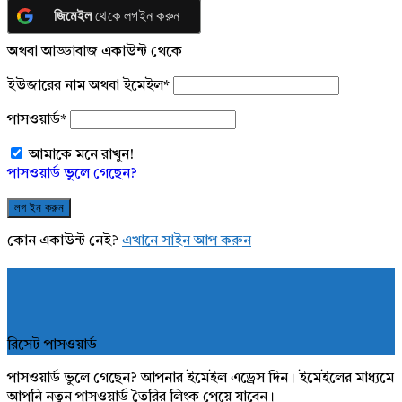
জিমেইল
থেকে লগইন করুন
অথবা আড্ডাবাজ একাউন্ট থেকে
ইউজারের নাম অথবা ইমেইল
*
পাসওয়ার্ড
*
আমাকে মনে রাখুন!
পাসওয়ার্ড ভুলে গেছেন?
কোন একাউন্ট নেই?
এখানে সাইন আপ করুন
রিসেট পাসওয়ার্ড
পাসওয়ার্ড ভুলে গেছেন? আপনার ইমেইল এড্রেস দিন। ইমেইলের মাধ্যমে
আপনি নতুন পাসওয়ার্ড তৈরির লিংক পেয়ে যাবেন।