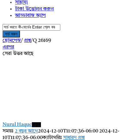
সাহায্য
টাকা উত্তোলন করুন
আড্ডাবাজ অ্যাপ
হোমপেজ
/
প্রশ্ন
/
Q 26169
এরপর
সেরা উত্তর আছে
AddaBuzz.net
Latest
Nurul Haque
নতুন
প্রশ্ন
সময়ঃ
2 বছর আগে
2024-12-10T11:07:36-06:00
2024-12-
10T11:07:36-06:00
ক্যাটাগরিঃ
সাধারণ প্রশ্ন