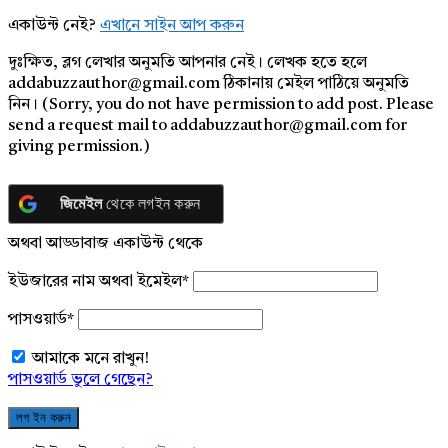
একাউন্ট নেই?
এখানে সাইন আপ করুন
দুঃক্ষিত, ব্লগ লেখার অনুমতি আপনার নেই। লেখক হতে হলে
addabuzzauthor@gmail.com ঠিকানায় মেইল পাঠিয়ে অনুমতি
নিন। (Sorry, you do not have permission to add post. Please
send a request mail to addabuzzauthor@gmail.com for
giving permission.)
জিমেইল
থেকে লগইন করুন
অথবা আড্ডাবাজ একাউন্ট থেকে
ইউজারের নাম অথবা ইমেইল
*
পাসওয়ার্ড
*
আমাকে মনে রাখুন!
পাসওয়ার্ড ভুলে গেছেন?