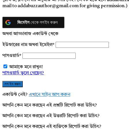
দুঃক্ষিত, ব্লগ লেখার অনুমতি আপনার নেই। লেখক হতে হলে addabuzz
mail to addabuzzauthor@gmail.com for giving permission.)
জিমেইল
থেকে লগইন করুন
অথবা আড্ডাবাজ একাউন্ট থেকে
ইউজারের নাম অথবা ইমেইল
*
পাসওয়ার্ড
*
আমাকে মনে রাখুন!
পাসওয়ার্ড ভুলে গেছেন?
একাউন্ট নেই?
এখানে সাইন আপ করুন
আপনি কেন মনে করছেন এই প্রশ্নটি রিপোর্ট করা উচিৎ?
আপনি কেন মনে করছেন এই উত্তরটি রিপোর্ট করা উচিৎ?
আপনি কেন মনে করছেন এই ব্যক্তিকে রিপোর্ট করা উচিৎ?