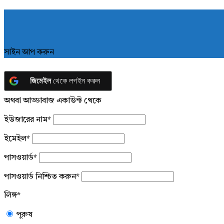
সাইন আপ করুন
জিমেইল
থেকে লগইন করুন
অথবা আড্ডাবাজ একাউন্ট থেকে
ইউজারের নাম
*
ইমেইল
*
পাসওয়ার্ড
*
পাসওয়ার্ড নিশ্চিত করুন
*
লিঙ্গ
*
পুরুষ