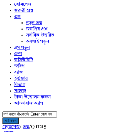
menu
হোমপেজ
জরুরী প্রশ্ন
প্রশ্ন
নতুন প্রশ্ন
জনপ্রিয় প্রশ্ন
সর্বাধিক উত্তরিত
অবশ্যই পড়ুন
ব্লগ পড়ুন
গ্রুপ
কমিউনিটি
জরিপ
ব্যাজ
ইউজার
বিভাগ
সাহায্য
টাকা উত্তোলন করুন
আড্ডাবাজ অ্যাপ
হোমপেজ
/
প্রশ্ন
/
Q 11215