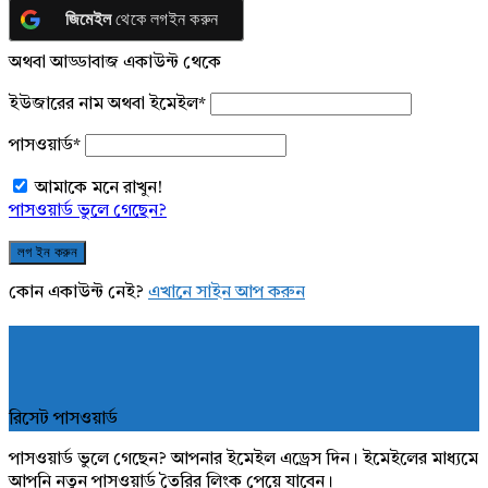
জিমেইল
থেকে লগইন করুন
অথবা আড্ডাবাজ একাউন্ট থেকে
ইউজারের নাম অথবা ইমেইল
*
পাসওয়ার্ড
*
আমাকে মনে রাখুন!
পাসওয়ার্ড ভুলে গেছেন?
কোন একাউন্ট নেই?
এখানে সাইন আপ করুন
রিসেট পাসওয়ার্ড
পাসওয়ার্ড ভুলে গেছেন? আপনার ইমেইল এড্রেস দিন। ইমেইলের মাধ্যমে
আপনি নতুন পাসওয়ার্ড তৈরির লিংক পেয়ে যাবেন।