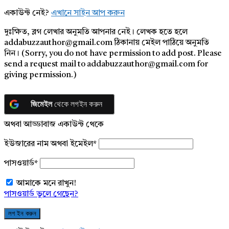
একাউন্ট নেই?
এখানে সাইন আপ করুন
দুঃক্ষিত, ব্লগ লেখার অনুমতি আপনার নেই। লেখক হতে হলে
addabuzzauthor@gmail.com ঠিকানায় মেইল পাঠিয়ে অনুমতি
নিন। (Sorry, you do not have permission to add post. Please
send a request mail to addabuzzauthor@gmail.com for
giving permission.)
জিমেইল
থেকে লগইন করুন
অথবা আড্ডাবাজ একাউন্ট থেকে
ইউজারের নাম অথবা ইমেইল
*
পাসওয়ার্ড
*
আমাকে মনে রাখুন!
পাসওয়ার্ড ভুলে গেছেন?