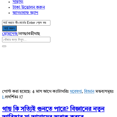
সাহায্য
টাকা উত্তোলন করুন
আড্ডাবাজ অ্যাপ
হোমপেজ
/
লজ্জাবতীগাছ
পোস্ট করা হয়েছে:
4 মাস আগে
ক্যাটাগরিঃ
গবেষণা
,
বিজ্ঞান
মন্তব্যসমূহঃ
AddaBuzz.net
1
প্রদর্শিতঃ 17
Latest
গাছ কি সত্যিই গুনতে পারে? বিজ্ঞানের নতুন
Articles