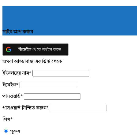
সাইন আপ করুন
জিমেইল
থেকে লগইন করুন
অথবা আড্ডাবাজ একাউন্ট থেকে
ইউজারের নাম
*
ইমেইল
*
পাসওয়ার্ড
*
পাসওয়ার্ড নিশ্চিত করুন
*
লিঙ্গ
*
পুরুষ