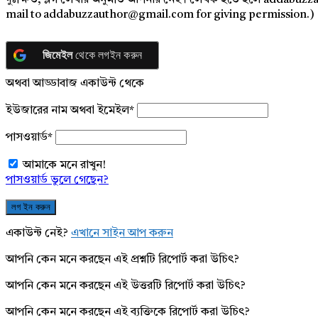
দুঃক্ষিত, ব্লগ লেখার অনুমতি আপনার নেই। লেখক হতে হলে addabuzz
mail to addabuzzauthor@gmail.com for giving permission.)
জিমেইল
থেকে লগইন করুন
অথবা আড্ডাবাজ একাউন্ট থেকে
ইউজারের নাম অথবা ইমেইল
*
পাসওয়ার্ড
*
আমাকে মনে রাখুন!
পাসওয়ার্ড ভুলে গেছেন?
একাউন্ট নেই?
এখানে সাইন আপ করুন
আপনি কেন মনে করছেন এই প্রশ্নটি রিপোর্ট করা উচিৎ?
আপনি কেন মনে করছেন এই উত্তরটি রিপোর্ট করা উচিৎ?
আপনি কেন মনে করছেন এই ব্যক্তিকে রিপোর্ট করা উচিৎ?