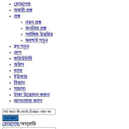
menu
হোমপেজ
জরুরী প্রশ্ন
প্রশ্ন
নতুন প্রশ্ন
জনপ্রিয় প্রশ্ন
সর্বাধিক উত্তরিত
অবশ্যই পড়ুন
ব্লগ পড়ুন
গ্রুপ
কমিউনিটি
জরিপ
ব্যাজ
ইউজার
বিভাগ
সাহায্য
টাকা উত্তোলন করুন
আড্ডাবাজ অ্যাপ
হোমপেজ
/
জানুয়ারি