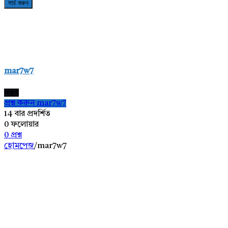
mar7w7
নতুন
প্রশ্ন করুন mar7w7
14
বার প্রদর্শিত
0
ফলোয়ার
0
প্রশ্ন
হোমপেজ
/
mar7w7