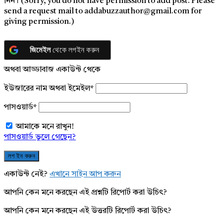
নিন। (Sorry, you do not have permission to add post. Please
send a request mail to addabuzzauthor@gmail.com for
giving permission.)
জিমেইল
থেকে লগইন করুন
অথবা আড্ডাবাজ একাউন্ট থেকে
ইউজারের নাম অথবা ইমেইল
*
পাসওয়ার্ড
*
আমাকে মনে রাখুন!
পাসওয়ার্ড ভুলে গেছেন?
একাউন্ট নেই?
এখানে সাইন আপ করুন
আপনি কেন মনে করছেন এই প্রশ্নটি রিপোর্ট করা উচিৎ?
আপনি কেন মনে করছেন এই উত্তরটি রিপোর্ট করা উচিৎ?