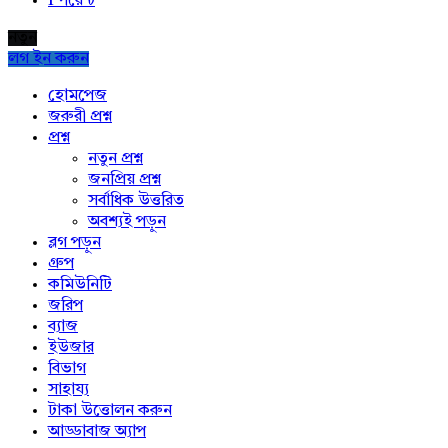
1
পয়েন্ট
নতুন
লগ ইন করুন
Explore
হোমপেজ
জরুরী প্রশ্ন
প্রশ্ন
নতুন প্রশ্ন
জনপ্রিয় প্রশ্ন
সর্বাধিক উত্তরিত
অবশ্যই পড়ুন
ব্লগ পড়ুন
গ্রুপ
কমিউনিটি
জরিপ
ব্যাজ
ইউজার
বিভাগ
সাহায্য
টাকা উত্তোলন করুন
আড্ডাবাজ অ্যাপ