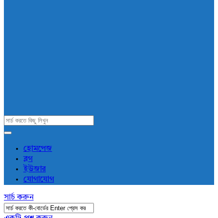
AddaBuzz.net
হোমপেজ
ব্লগ
Navigation
ইউজার
যোগাযোগ
সার্চ করুন