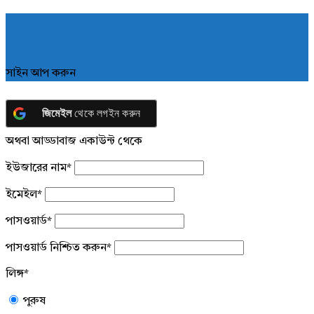
সাইন আপ করুন
জিমেইল
থেকে লগইন করুন
অথবা আড্ডাবাজ একাউন্ট থেকে
ইউজারের নাম
*
ইমেইল
*
পাসওয়ার্ড
*
পাসওয়ার্ড নিশ্চিত করুন
*
লিঙ্গ
*
পুরুষ