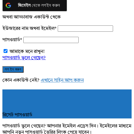
জিমেইল
থেকে লগইন করুন
অথবা আড্ডাবাজ একাউন্ট থেকে
ইউজারের নাম অথবা ইমেইল
*
পাসওয়ার্ড
*
আমাকে মনে রাখুন!
পাসওয়ার্ড ভুলে গেছেন?
কোন একাউন্ট নেই?
এখানে সাইন আপ করুন
রিসেট পাসওয়ার্ড
পাসওয়ার্ড ভুলে গেছেন? আপনার ইমেইল এড্রেস দিন। ইমেইলের মাধ্যমে
আপনি নতুন পাসওয়ার্ড তৈরির লিংক পেয়ে যাবেন।