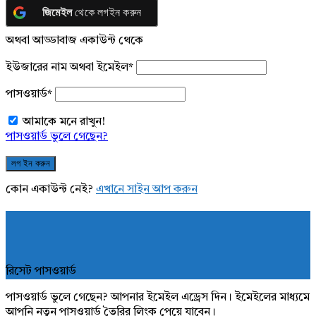
জিমেইল
থেকে লগইন করুন
অথবা আড্ডাবাজ একাউন্ট থেকে
ইউজারের নাম অথবা ইমেইল
*
পাসওয়ার্ড
*
আমাকে মনে রাখুন!
পাসওয়ার্ড ভুলে গেছেন?
কোন একাউন্ট নেই?
এখানে সাইন আপ করুন
রিসেট পাসওয়ার্ড
পাসওয়ার্ড ভুলে গেছেন? আপনার ইমেইল এড্রেস দিন। ইমেইলের মাধ্যমে
আপনি নতুন পাসওয়ার্ড তৈরির লিংক পেয়ে যাবেন।