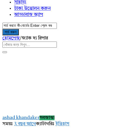
সাহায্য
টাকা উত্তোলন করুন
আড্ডাবাজ অ্যাপ
হোমপেজ
/
জ্যাক দ্য রিপার
AddaBuzz.net
Latest
ashad khandaker
সবজান্তা
প্রশ্ন
সময়ঃ
3 বছর আগে
ক্যাটাগরিঃ
ইতিহাস