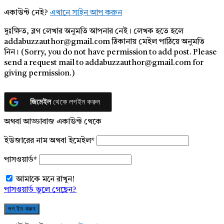
একাউন্ট নেই?
এখানে সাইন আপ করুন
দুঃক্ষিত, ব্লগ লেখার অনুমতি আপনার নেই। লেখক হতে হলে
addabuzzauthor@gmail.com ঠিকানায় মেইল পাঠিয়ে অনুমতি
নিন। (Sorry, you do not have permission to add post. Please
send a request mail to addabuzzauthor@gmail.com for
giving permission.)
জিমেইল
থেকে লগইন করুন
অথবা আড্ডাবাজ একাউন্ট থেকে
ইউজারের নাম অথবা ইমেইল
*
পাসওয়ার্ড
*
আমাকে মনে রাখুন!
পাসওয়ার্ড ভুলে গেছেন?