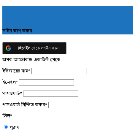
সাইন আপ করুন
জিমেইল
থেকে লগইন করুন
অথবা আড্ডাবাজ একাউন্ট থেকে
ইউজারের নাম
*
ইমেইল
*
পাসওয়ার্ড
*
পাসওয়ার্ড নিশ্চিত করুন
*
লিঙ্গ
*
পুরুষ