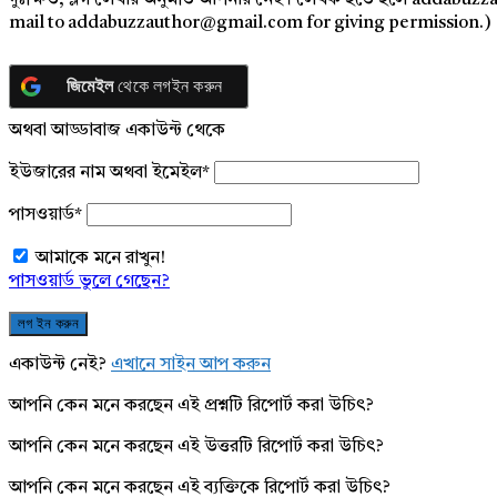
দুঃক্ষিত, ব্লগ লেখার অনুমতি আপনার নেই। লেখক হতে হলে addabuzz
mail to addabuzzauthor@gmail.com for giving permission.)
জিমেইল
থেকে লগইন করুন
অথবা আড্ডাবাজ একাউন্ট থেকে
ইউজারের নাম অথবা ইমেইল
*
পাসওয়ার্ড
*
আমাকে মনে রাখুন!
পাসওয়ার্ড ভুলে গেছেন?
একাউন্ট নেই?
এখানে সাইন আপ করুন
আপনি কেন মনে করছেন এই প্রশ্নটি রিপোর্ট করা উচিৎ?
আপনি কেন মনে করছেন এই উত্তরটি রিপোর্ট করা উচিৎ?
আপনি কেন মনে করছেন এই ব্যক্তিকে রিপোর্ট করা উচিৎ?