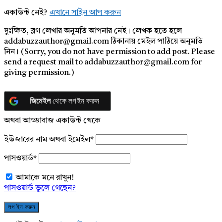
একাউন্ট নেই?
এখানে সাইন আপ করুন
দুঃক্ষিত, ব্লগ লেখার অনুমতি আপনার নেই। লেখক হতে হলে
addabuzzauthor@gmail.com ঠিকানায় মেইল পাঠিয়ে অনুমতি
নিন। (Sorry, you do not have permission to add post. Please
send a request mail to addabuzzauthor@gmail.com for
giving permission.)
জিমেইল
থেকে লগইন করুন
অথবা আড্ডাবাজ একাউন্ট থেকে
ইউজারের নাম অথবা ইমেইল
*
পাসওয়ার্ড
*
আমাকে মনে রাখুন!
পাসওয়ার্ড ভুলে গেছেন?