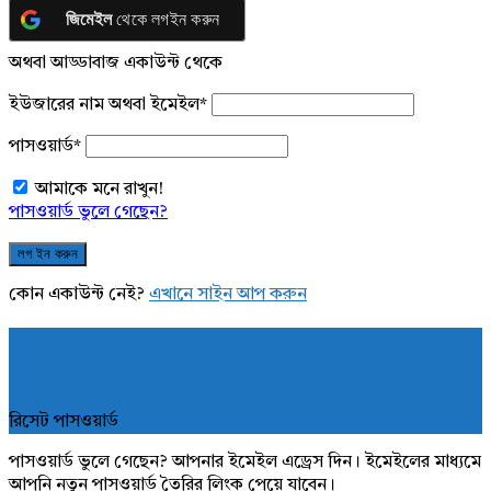
জিমেইল
থেকে লগইন করুন
অথবা আড্ডাবাজ একাউন্ট থেকে
ইউজারের নাম অথবা ইমেইল
*
পাসওয়ার্ড
*
আমাকে মনে রাখুন!
পাসওয়ার্ড ভুলে গেছেন?
কোন একাউন্ট নেই?
এখানে সাইন আপ করুন
রিসেট পাসওয়ার্ড
পাসওয়ার্ড ভুলে গেছেন? আপনার ইমেইল এড্রেস দিন। ইমেইলের মাধ্যমে
আপনি নতুন পাসওয়ার্ড তৈরির লিংক পেয়ে যাবেন।