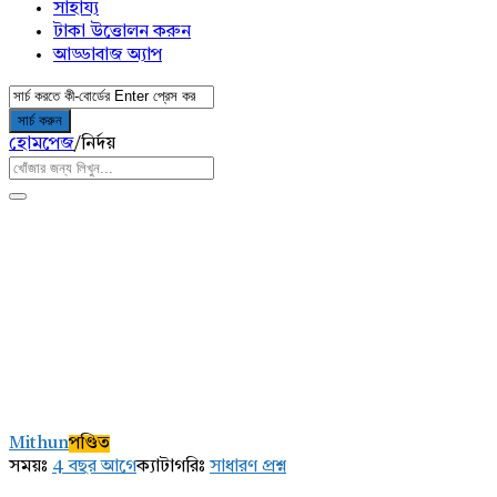
সাহায্য
টাকা উত্তোলন করুন
আড্ডাবাজ অ্যাপ
হোমপেজ
/
নির্দয়
AddaBuzz.net
Latest
Mithun
পণ্ডিত
প্রশ্ন
সময়ঃ
4 বছর আগে
ক্যাটাগরিঃ
সাধারণ প্রশ্ন