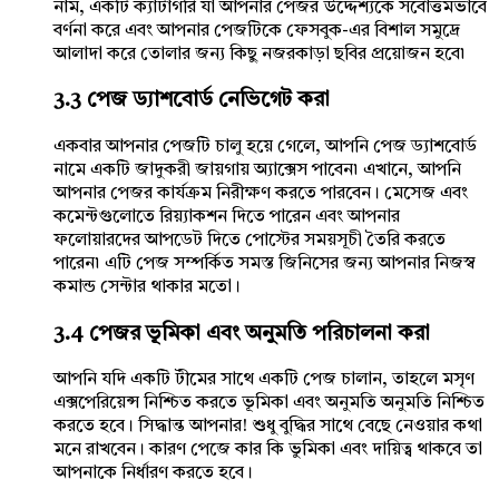
নাম, একটি ক্যাটাগরি যা আপনার পেজর উদ্দেশ্যকে সর্বোত্তমভাবে
বর্ণনা করে এবং আপনার পেজটিকে ফেসবুক-এর বিশাল সমুদ্রে
আলাদা করে তোলার জন্য কিছু নজরকাড়া ছবির প্রয়োজন হবে৷
3.3 পেজ ড্যাশবোর্ড নেভিগেট করা
একবার আপনার পেজটি চালু হয়ে গেলে, আপনি পেজ ড্যাশবোর্ড
নামে একটি জাদুকরী জায়গায় অ্যাক্সেস পাবেন৷ এখানে, আপনি
আপনার পেজর কার্যক্রম নিরীক্ষণ করতে পারবেন। মেসেজ এবং
কমেন্টগুলোতে রিয়্যাকশন দিতে পারেন এবং আপনার
ফলোয়ারদের আপডেট দিতে পোস্টের সময়সূচী তৈরি করতে
পারেন৷ এটি পেজ সম্পর্কিত সমস্ত জিনিসের জন্য আপনার নিজস্ব
কমান্ড সেন্টার থাকার মতো।
3.4 পেজর ভূমিকা এবং অনুমতি পরিচালনা করা
আপনি যদি একটি টীমের সাথে একটি পেজ চালান, তাহলে মসৃণ
এক্সপেরিয়েন্স নিশ্চিত করতে ভূমিকা এবং অনুমতি অনুমতি নিশ্চিত
করতে হবে। সিদ্ধান্ত আপনার! শুধু বুদ্ধির সাথে বেছে নেওয়ার কথা
মনে রাখবেন। কারণ পেজে কার কি ভুমিকা এবং দায়িত্ব থাকবে তা
আপনাকে নির্ধারণ করতে হবে।