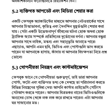
অবকাশকালীন ফটোগুলিতে রিয়্যাকশন দিন।
5.2 ব্যক্তিগত আপডেট এবং মিডিয়া শেয়ার করা
একটি ফেসবুক অ্যাকাউন্টের মাধ্যমে আপনার নেটওয়ার্কের সাথে
আপনার চিন্তাভাবনা, কৃতিত্ব এবং দৈনন্দিন মুহূর্তগুলি শেয়ার করা
যায়। সেটা একটি উত্তেজনাপূর্ণ জীবনের ঘটনা হোক অথবা হোক
ট্র্যাফিক জ্যাম সম্পর্কে প্রতিদিনের দুর্ভোগের বর্ণনা। আপনার বন্ধুরা
আপনার সাথে লাইক, মন্তব্য এবং সহানুভূতি জানাতে পারে৷
এছাড়াও, আপনি এমন ছবি, ভিডিও এবং পোস্টগুলি ভাগ করতে
পারেন যা আপনাকে হাসায়, কাঁদায় বা আপনার বিচক্ষণতা নিয়ে প্রশ্ন
তোলে৷
5.3 গোপনীয়তা নিয়ন্ত্রণ এবং কাস্টমাইজেশন
ফেসবুক জানে যে গোপনীয়তা গুরুত্বপূর্ণ, তাই তারা আপনার
পোস্ট, ফটো এবং ব্যক্তিগত তথ্য কে দেখছে তা পরিচালনা করতে
বিভিন্ন নিয়ন্ত্রণের সুবিধা দেয়৷ আপনি কাস্টম প্রাইভেসি সেটিংস
সেটআপ করতে পারেন। আপনার বিব্রতকর নাচের ভিডিওগুলিকে
অন্যদের চোখ থেকে লক লক করে রাখতে পারেন৷ এটা আপনার
ঘর সাজানোর মত।