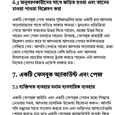
6.3 অনুসরণকারীদের সাথে জড়িত হওয়া এবং তাদের
চাওয়া পাওয়া বিশ্লেষণ করা
একটি ফেসবুক পেজ থাকার সুবিধাগুলির মধ্যে একটি হল আপনার
ফলোয়ারদের সাথে জড়িত থাকার ক্ষমতা। মূল্যবান প্রতিক্রিয়া
পেতে আপনি মন্তব্যের উত্তর দিতে পারেন, প্রশ্নের উত্তর দিতে
পারেন এবং পোল চালাতে পারেন৷ উপরন্তু, ফেসবুক অন্তর্দৃষ্টি এবং
বিশ্লেষণ প্রদান করে যা আপনাকে আপনার পেজর কর্মক্ষমতার
দেখিয়ে দেয়। আপনি দেখতে পারেন আপনার ফলোয়ার কারা, তারা
কোন পোস্টের সাথে সবচেয়ে বেশি জড়িত এবং আপনার
বিজ্ঞাপনের প্রচেষ্টার সাফল্য ট্র্যাক করতে পারেন৷ এটা আপনার
নিজের গোপন বিক্রয় এজেন্ট থাকার মত।
7. একটি ফেসবুক অ্যাকাউন্ট এবং পেজ
7.1 ব্যক্তিগত ব্যবহার বনাম ব্যবসায়িক ব্যবহার
একটি ফেসবুক আইডি এবং একটি ফেসবুক পেজর মধ্যে সিদ্ধান্ত
নেওয়ার সময়, আপনার প্রাথমিক উদ্দেশ্য বিবেচনা করুন। আপনি
যদি বন্ধুদের সাথে সংযোগ করতে চান এবং ব্যক্তিগত আপডেটগুলি
শেয়ার করতে চান তবে একটি ফেসবুক অ্যাকাউন্টই যথেষ্ট৷ কিন্তু