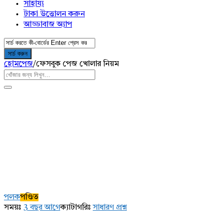
সাহায্য
টাকা উত্তোলন করুন
আড্ডাবাজ অ্যাপ
হোমপেজ
/
ফেসবুক পেজ খোলার নিয়ম
AddaBuzz.net
Latest
পলক
পণ্ডিত
প্রশ্ন
সময়ঃ
3 বছর আগে
ক্যাটাগরিঃ
সাধারণ প্রশ্ন