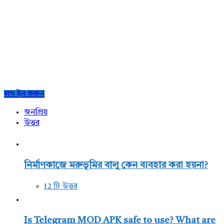
Sidebar
লগ ইন করুন
জনপ্রিয়
উত্তর
নির্মাণকাজে মরুভূমির বালু কেন ব্যবহার করা হয়না?
12 টি উত্তর
Is Telegram MOD APK safe to use? What are