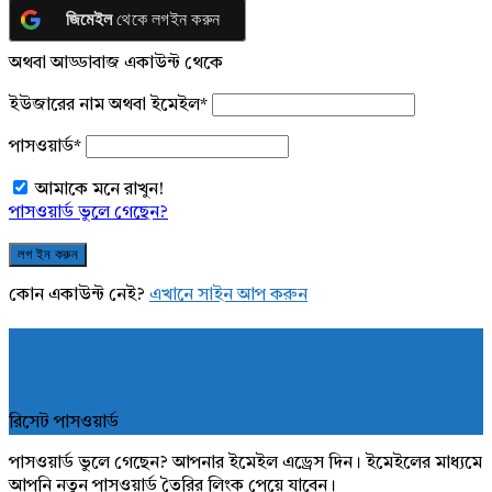
জিমেইল
থেকে লগইন করুন
অথবা আড্ডাবাজ একাউন্ট থেকে
ইউজারের নাম অথবা ইমেইল
*
পাসওয়ার্ড
*
আমাকে মনে রাখুন!
পাসওয়ার্ড ভুলে গেছেন?
কোন একাউন্ট নেই?
এখানে সাইন আপ করুন
রিসেট পাসওয়ার্ড
পাসওয়ার্ড ভুলে গেছেন? আপনার ইমেইল এড্রেস দিন। ইমেইলের মাধ্যমে
আপনি নতুন পাসওয়ার্ড তৈরির লিংক পেয়ে যাবেন।