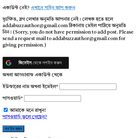
একাউন্ট নেই?
এখানে সাইন আপ করুন
দুঃক্ষিত, ব্লগ লেখার অনুমতি আপনার নেই। লেখক হতে হলে
addabuzzauthor@gmail.com ঠিকানায় মেইল পাঠিয়ে অনুমতি
নিন। (Sorry, you do not have permission to add post. Please
send a request mail to addabuzzauthor@gmail.com for
giving permission.)
জিমেইল
থেকে লগইন করুন
অথবা আড্ডাবাজ একাউন্ট থেকে
ইউজারের নাম অথবা ইমেইল
*
পাসওয়ার্ড
*
আমাকে মনে রাখুন!
পাসওয়ার্ড ভুলে গেছেন?