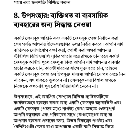
সময় এবং জনশক্তি নিশ্চিত করুন।
8. উপসংহার: ব্যক্তিগত বা ব্যবসায়িক
ব্যবহারের জন্য সিদ্ধান্ত নেওয়া
একটি ফেসবুক আইডি এবং একটি ফেসবুক পেজ নির্বাচন করা
শেষ পর্যন্ত আপনার উদ্দেশ্যগুলির উপর নির্ভর করবে। আপনি যদি
ব্যক্তিগত যোগাযোগ রক্ষা করা, পোস্ট করা অথবা আপনার
স্টাইলিশ ভিডিওগুলি সৃতির পাতায় ধরে রাখতে চান তবে একটি
ফেসবুক আইডি খুলে ফেলুন৷ কিন্তু আপনি যদি আপনার ব্যবসার
প্রচার করতে চান, কাস্টোমারদের সাথে যুক্ত হতে চান, তাহলে
একটি ফেসবুক পেজ হল উপযুক্ত মাধ্যম৷ আপনি যে পথ বেছে নিন
না কেন, সৎ থাকতে ভুলবেন না। ফেসবুক-এর বিশাল জগতে
নিজেকে কখনোই খুব বেশি সিরিয়াসলি নেবেন না।
উপসংহারে, এই জনপ্রিয় সোশ্যাল মিডিয়া প্ল্যাটফর্মটিকে
কার্যকরভাবে ব্যবহার করার জন্য একটি ফেসবুক অ্যাকাউন্ট এবং
একটি ফেসবুক পেজর মধ্যে পার্থক্য বোঝা অত্যন্ত গুরুত্বপূর্ণ৷
আপনি বন্ধুবান্ধব এবং পরিবারের সাথে যোগাযোগের জন্য বা
আপনার ব্যবসার প্রচারের জন্য, উভয় বিকল্পের পার্থক্য এবং
বৈশিষ্ট্যগুলি জেনে রাখা আপনাকে একটি স্মার্ট সিদ্ধান্ত নিতে