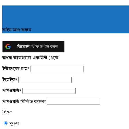
সাইন আপ করুন
জিমেইল
থেকে লগইন করুন
অথবা আড্ডাবাজ একাউন্ট থেকে
ইউজারের নাম
*
ইমেইল
*
পাসওয়ার্ড
*
পাসওয়ার্ড নিশ্চিত করুন
*
লিঙ্গ
*
পুরুষ