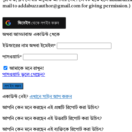
দুঃক্ষিত, ব্লগ লেখার অনুমতি আপনার নেই। লেখক হতে হলে addabuzz
mail to addabuzzauthor@gmail.com for giving permission.)
জিমেইল
থেকে লগইন করুন
অথবা আড্ডাবাজ একাউন্ট থেকে
ইউজারের নাম অথবা ইমেইল
*
পাসওয়ার্ড
*
আমাকে মনে রাখুন!
পাসওয়ার্ড ভুলে গেছেন?
একাউন্ট নেই?
এখানে সাইন আপ করুন
আপনি কেন মনে করছেন এই প্রশ্নটি রিপোর্ট করা উচিৎ?
আপনি কেন মনে করছেন এই উত্তরটি রিপোর্ট করা উচিৎ?
আপনি কেন মনে করছেন এই ব্যক্তিকে রিপোর্ট করা উচিৎ?