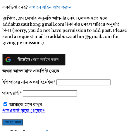
একাউন্ট নেই?
এখানে সাইন আপ করুন
দুঃক্ষিত, ব্লগ লেখার অনুমতি আপনার নেই। লেখক হতে হলে
addabuzzauthor@gmail.com ঠিকানায় মেইল পাঠিয়ে অনুমতি
নিন। (Sorry, you do not have permission to add post. Please
send a request mail to addabuzzauthor@gmail.com for
giving permission.)
জিমেইল
থেকে লগইন করুন
অথবা আড্ডাবাজ একাউন্ট থেকে
ইউজারের নাম অথবা ইমেইল
*
পাসওয়ার্ড
*
আমাকে মনে রাখুন!
পাসওয়ার্ড ভুলে গেছেন?