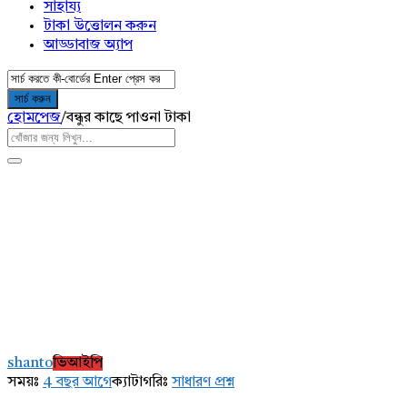
সাহায্য
টাকা উত্তোলন করুন
আড্ডাবাজ অ্যাপ
হোমপেজ
/
বন্ধুর কাছে পাওনা টাকা
AddaBuzz.net
Latest
shanto
ভিআইপি
প্রশ্ন
সময়ঃ
4 বছর আগে
ক্যাটাগরিঃ
সাধারণ প্রশ্ন