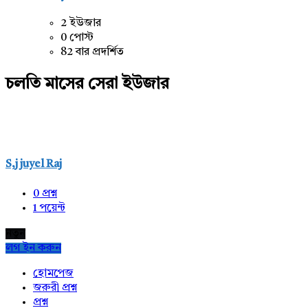
2 ইউজার
0 পোস্ট
82 বার প্রদর্শিত
চলতি মাসের সেরা ইউজার
S,j juyel Raj
0
প্রশ্ন
1
পয়েন্ট
নতুন
লগ ইন করুন
Explore
হোমপেজ
জরুরী প্রশ্ন
প্রশ্ন