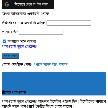
জিমেইল
থেকে লগইন করুন
অথবা আড্ডাবাজ একাউন্ট থেকে
ইউজারের নাম অথবা ইমেইল
*
পাসওয়ার্ড
*
আমাকে মনে রাখুন!
পাসওয়ার্ড ভুলে গেছেন?
কোন একাউন্ট নেই?
এখানে সাইন আপ করুন
রিসেট পাসওয়ার্ড
পাসওয়ার্ড ভুলে গেছেন? আপনার ইমেইল এড্রেস দিন। ইমেইলের মাধ্যমে
আপনি নতুন পাসওয়ার্ড তৈরির লিংক পেয়ে যাবেন।