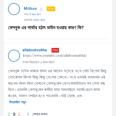
AddaBuzz.net
Mithun
Latest
পণ্ডিত
সময়ঃ
5 বছর আগে
প্রশ্ন
ক্যাটাগরিঃ
সাধারণ প্রশ্ন
ফেসবুক এর সার্ভার হঠাৎ ডাউন হওয়ার কারণ কি?
allaboutsubha
শিক্ষক
https://www.youtube.com/allaboutsubha/
উত্তর দিয়েছেন 5 বছর আগে
ফেসবু‌ক ডাউন থাকার ঘটনা এর আগেও ঘ‌টে‌ছে ত‌বে সেটা বি‌শেষ কিছু
লো‌কেশন কিংবা কিছু কিছু দে‌শের ক্ষে‌ত্রে। ত‌বে এবারই প্রথমবার এই
ধর‌নের ঘটনা ঘট‌ল যেখা‌নে ফেসবু‌কের হেড‌কোয়ার্টারেও সব সেবা বন্ধ
ছিল। এমন‌কি ফেসবু‌কের কর্মীরা যারা অনলাইনে ওয়ার্ক‌প্লে‌সে কাজ
ক‌রেন, তারাও লগইন হ‌তে পা‌রেন‌নি। যাই হোক, এখ
বিস্তারিত পড়ুন
0
শেয়ার করুন