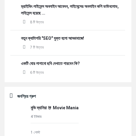
ড্রাইভিং লাইসেন্স অনলাইন আবেদন, লাইসেন্সের অনলাইন কপি ডাউনলোড,
লাইসেন্স হয়েছে ...
8 টি উত্তর
নতুন ক্যাটাগরি "SEO" যুক্ত হলো আড্ডাবাজে!
7 টি উত্তর
একটি ঘোর লাগানো ছবি দেখাতে পারবেন কি?
6 টি উত্তর
জনপ্রিয় গ্রুপ
মুভি ম্যানিয়া 🤘 Movie Mania
4 ইউজার
1 পোস্ট