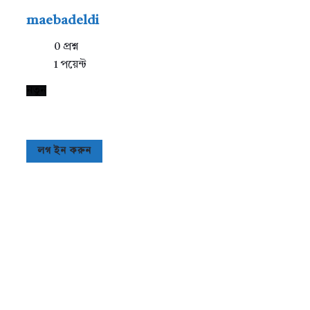
maebadeldi
0
প্রশ্ন
1
পয়েন্ট
নতুন
লগ ইন করুন