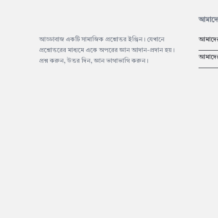
Footer
আমাদের
আড্ডাবাজ একটি সামাজিক প্রশ্নোত্তর ইঞ্জিন। যেখানে
আমাদের
প্রশ্নোত্তরের মাধ্যমে একে অপরের জ্ঞান আদান-প্রদান হয়।
আমাদের 
প্রশ্ন করুন, উত্তর দিন, জ্ঞান ভাগাভাগি করুন।
Adv
234x60