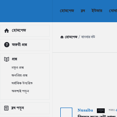
AddaBuzz.net
AddaBuzz.net
হোমপেজ
ব্লগ
ইউজার
যোগ
Navigation
Explore
হোমপেজ
হোমপেজ
/
বাংলার বউ
জরুরী প্রশ্ন
প্রশ্ন
নতুন প্রশ্ন
জনপ্রিয় প্রশ্ন
সর্বাধিক উত্তরিত
অবশ্যই পড়ুন
ব্লগ পড়ুন
Nusaiba
AddaBuzz.net
সময়ঃ
4
নতুন