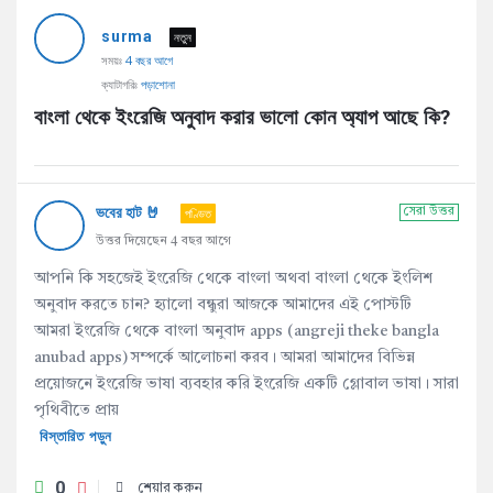
AddaBuzz.net
surma
Latest
নতুন
সময়ঃ
4 বছর আগে
প্রশ্ন
ক্যাটাগরিঃ
পড়াশোনা
বাংলা থেকে ইংরেজি অনুবাদ করার ভালো কোন অ্যাপ আছে কি?
ভবের হাট 🤘
পণ্ডিত
সেরা উত্তর
উত্তর দিয়েছেন 4 বছর আগে
আপনি কি সহজেই ইংরেজি থেকে বাংলা অথবা বাংলা থেকে ইংলিশ
অনুবাদ করতে চান? হ্যালো বন্ধুরা আজকে আমাদের এই পোস্টটি
আমরা ইংরেজি থেকে বাংলা অনুবাদ apps (angreji theke bangla
anubad apps) সম্পর্কে আলোচনা করব। আমরা আমাদের বিভিন্ন
প্রয়োজনে ইংরেজি ভাষা ব্যবহার করি ইংরেজি একটি গ্লোবাল ভাষা। সারা
পৃথিবীতে প্রায়
বিস্তারিত পড়ুন
0
শেয়ার করুন