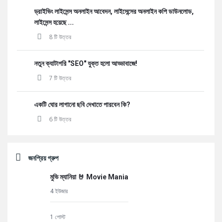
ড্রাইভিং লাইসেন্স অনলাইন আবেদন, লাইসেন্সের অনলাইন কপি ডাউনলোড,
লাইসেন্স হয়েছে ...
8 টি উত্তর
নতুন ক্যাটাগরি "SEO" যুক্ত হলো আড্ডাবাজে!
7 টি উত্তর
একটি ঘোর লাগানো ছবি দেখাতে পারবেন কি?
6 টি উত্তর
জনপ্রিয় গ্রুপ
মুভি ম্যানিয়া 🤘 Movie Mania
4 ইউজার
1 পোস্ট