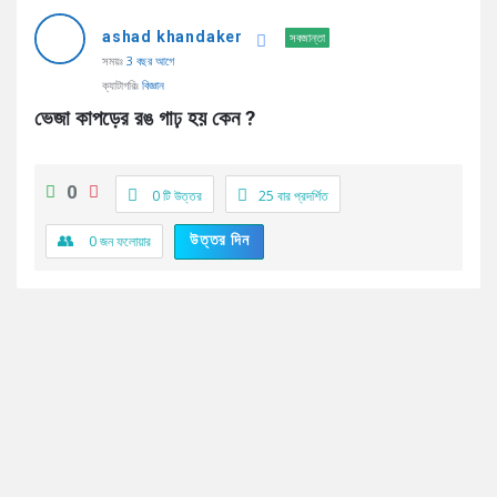
AddaBuzz.net
ashad khandaker
Latest
সবজান্তা
সময়ঃ
3 বছর আগে
প্রশ্ন
ক্যাটাগরিঃ
বিজ্ঞান
ভেজা কাপড়ের রঙ গাঢ় হয় কেন ?
0
0 টি উত্তর
25
বার প্রদর্শিত
উত্তর দিন
0
জন ফলোয়ার