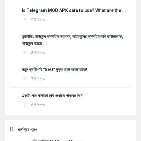
Is Telegram MOD APK safe to use? What are the ...
9 টি উত্তর
ড্রাইভিং লাইসেন্স অনলাইন আবেদন, লাইসেন্সের অনলাইন কপি ডাউনলোড,
লাইসেন্স হয়েছে ...
8 টি উত্তর
নতুন ক্যাটাগরি "SEO" যুক্ত হলো আড্ডাবাজে!
7 টি উত্তর
একটি ঘোর লাগানো ছবি দেখাতে পারবেন কি?
6 টি উত্তর
জনপ্রিয় গ্রুপ