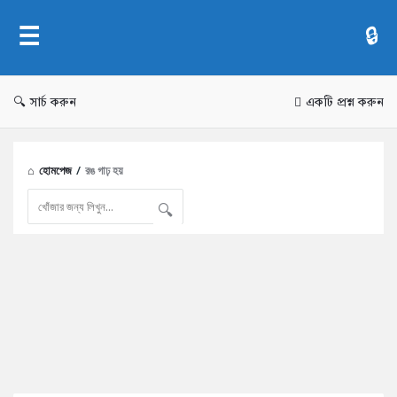
AddaBuzz.net
সার্চ করুন
একটি প্রশ্ন করুন
হোমপেজ
/
রঙ গাঢ় হয়