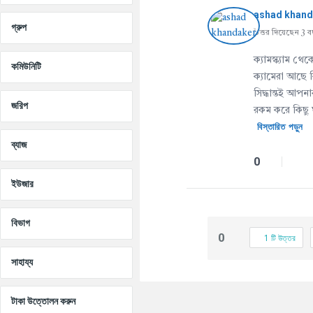
ashad khan
গ্রুপ
উত্তর দিয়েছেন 3 
ক্যামস্ক্যাম 
কমিউনিটি
ক্যামেরা আছে 
সিদ্ধান্তই আপ
জরিপ
রকম করে কিছু 
বিস্তারিত পড়ুন
ব্যাজ
0
ইউজার
বিভাগ
0
1 টি উত্তর
সাহায্য
টাকা উত্তোলন করুন