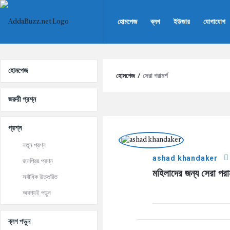
AddaBuzz.net
AddaBuzz.net
হোমপেজ
ব্লগ
ইউজার
যোগাযোগ
Navigation
Explore
হোমপেজ
হোমপেজ
/
সেরা পরামর্শ
জরুরী প্রশ্ন
AddaBuzz.net
প্রশ্ন
Latest
নতুন প্রশ্ন
ashad khandaker
জনপ্রিয় প্রশ্ন
প্রশ্ন
মহিলাদের জন্য সেরা পরা
সর্বাধিক উত্তরিত
অবশ্যই পড়ুন
ব্লগ পড়ুন