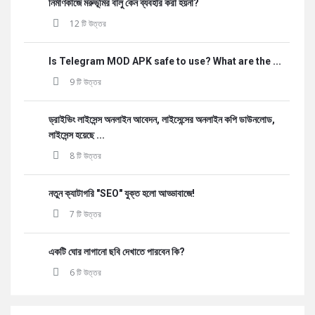
নির্মাণকাজে মরুভূমির বালু কেন ব্যবহার করা হয়না?
12 টি উত্তর
Is Telegram MOD APK safe to use? What are the ...
9 টি উত্তর
ড্রাইভিং লাইসেন্স অনলাইন আবেদন, লাইসেন্সের অনলাইন কপি ডাউনলোড,
লাইসেন্স হয়েছে ...
8 টি উত্তর
নতুন ক্যাটাগরি "SEO" যুক্ত হলো আড্ডাবাজে!
7 টি উত্তর
একটি ঘোর লাগানো ছবি দেখাতে পারবেন কি?
6 টি উত্তর