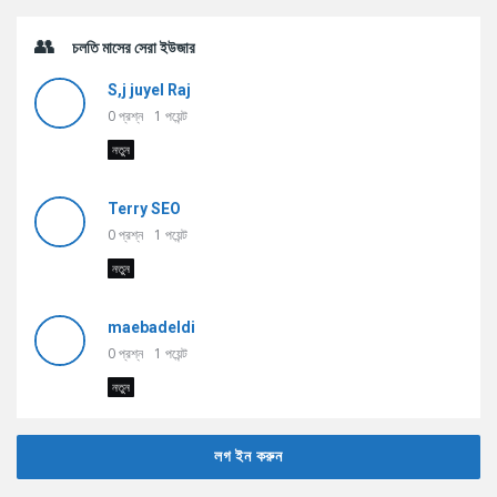
চলতি মাসের সেরা ইউজার
S,j juyel Raj
0
প্রশ্ন
1
পয়েন্ট
নতুন
Terry SEO
0
প্রশ্ন
1
পয়েন্ট
নতুন
maebadeldi
0
প্রশ্ন
1
পয়েন্ট
নতুন
লগ ইন করুন