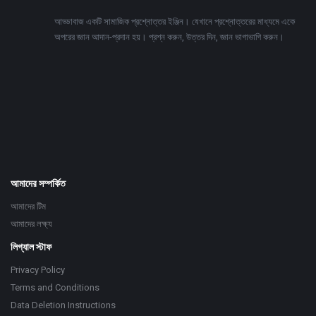
Footer
আড্ডাবাজ একটি সামাজিক প্রশ্নোত্তর ইঞ্জিন। যেখানে প্রশ্নোত্তরের মাধ্যমে একে
অপরের জ্ঞান আদান-প্রদান হয়। প্রশ্ন করুন, উত্তর দিন, জ্ঞান ভাগাভাগি করুন।
Adv
234x60
আমাদের সম্পর্কিত
আমাদের টিম
আমাদের লক্ষ্য
লিগ্যাল স্টাফ
Privacy Policy
Terms and Conditions
Data Deletion Instructions