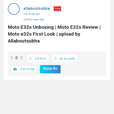
AddaBuzz.net
allaboutsubha
Latest
শিক্ষক
সময়ঃ
4 বছর আগে
প্রশ্ন
ক্যাটাগরিঃ
সাধারণ প্রশ্ন
Moto E32s Unboxing | Moto E32s Review | 
Moto e32s First Look | upload by 
Allaboutsubha
0
0 টি উত্তর
43
বার প্রদর্শিত
উত্তর দিন
0
জন ফলোয়ার