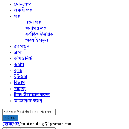
menu
হোমপেজ
জরুরী প্রশ্ন
প্রশ্ন
নতুন প্রশ্ন
জনপ্রিয় প্রশ্ন
সর্বাধিক উত্তরিত
অবশ্যই পড়ুন
ব্লগ পড়ুন
গ্রুপ
কমিউনিটি
জরিপ
ব্যাজ
ইউজার
বিভাগ
সাহায্য
টাকা উত্তোলন করুন
আড্ডাবাজ অ্যাপ
হোমপেজ
/
motorola g51 gsmarena