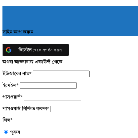
সাইন আপ করুন
জিমেইল
থেকে লগইন করুন
অথবা আড্ডাবাজ একাউন্ট থেকে
ইউজারের নাম
*
ইমেইল
*
পাসওয়ার্ড
*
পাসওয়ার্ড নিশ্চিত করুন
*
লিঙ্গ
*
পুরুষ