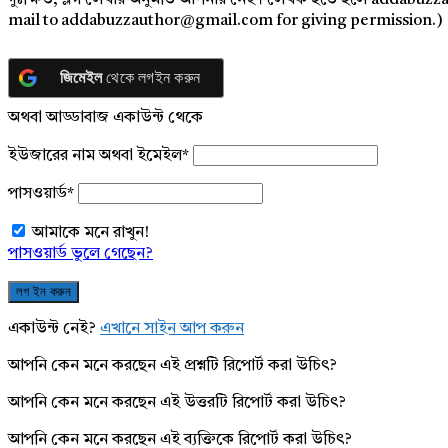
দুঃক্ষিত, ব্লগ লেখার অনুমতি আপনার নেই। লেখক হতে হলে addabuzz
mail to addabuzzauthor@gmail.com for giving permission.)
জিমেইল
থেকে লগইন করুন
অথবা আড্ডাবাজ একাউন্ট থেকে
ইউজারের নাম অথবা ইমেইল
*
পাসওয়ার্ড
*
আমাকে মনে রাখুন!
পাসওয়ার্ড ভুলে গেছেন?
একাউন্ট নেই?
এখানে সাইন আপ করুন
আপনি কেন মনে করছেন এই প্রশ্নটি রিপোর্ট করা উচিৎ?
আপনি কেন মনে করছেন এই উত্তরটি রিপোর্ট করা উচিৎ?
আপনি কেন মনে করছেন এই ব্যক্তিকে রিপোর্ট করা উচিৎ?