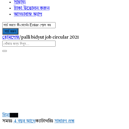
সাহায্য
টাকা উত্তোলন করুন
আড্ডাবাজ অ্যাপ
হোমপেজ
/
palli bidyut job circular 2021
AddaBuzz.net
Latest
রিমা
নতুন
প্রশ্ন
সময়ঃ
4 বছর আগে
ক্যাটাগরিঃ
সাধারণ প্রশ্ন