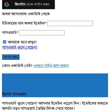
জিমেইল
থেকে লগইন করুন
অথবা আড্ডাবাজ একাউন্ট থেকে
ইউজারের নাম অথবা ইমেইল
*
পাসওয়ার্ড
*
আমাকে মনে রাখুন!
পাসওয়ার্ড ভুলে গেছেন?
কোন একাউন্ট নেই?
এখানে সাইন আপ করুন
রিসেট পাসওয়ার্ড
পাসওয়ার্ড ভুলে গেছেন? আপনার ইমেইল এড্রেস দিন। ইমেইলের মাধ্যমে
আপনি নতুন পাসওয়ার্ড তৈরির লিংক পেয়ে যাবেন।