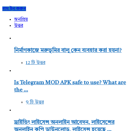
Sidebar
লগ ইন করুন
জনপ্রিয়
উত্তর
নির্মাণকাজে মরুভূমির বালু কেন ব্যবহার করা হয়না?
12 টি উত্তর
Is Telegram MOD APK safe to use? What are
the ...
9 টি উত্তর
ড্রাইভিং লাইসেন্স অনলাইন আবেদন, লাইসেন্সের
অনলাইন কপি ডাউনলোড, লাইসেন্স হয়েছে ...