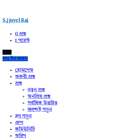
S,j juyel Raj
0
প্রশ্ন
1
পয়েন্ট
নতুন
লগ ইন করুন
Explore
হোমপেজ
জরুরী প্রশ্ন
প্রশ্ন
নতুন প্রশ্ন
জনপ্রিয় প্রশ্ন
সর্বাধিক উত্তরিত
অবশ্যই পড়ুন
ব্লগ পড়ুন
গ্রুপ
কমিউনিটি
জরিপ