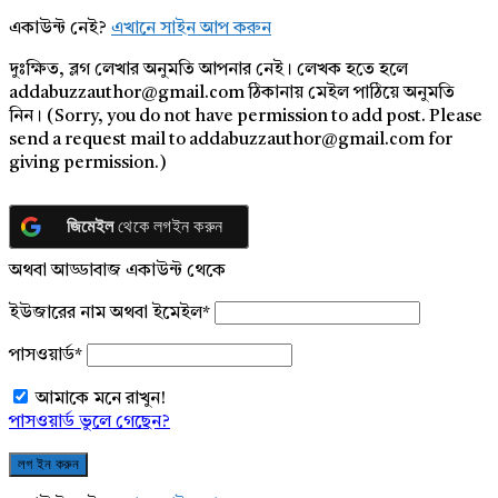
একাউন্ট নেই?
এখানে সাইন আপ করুন
দুঃক্ষিত, ব্লগ লেখার অনুমতি আপনার নেই। লেখক হতে হলে
addabuzzauthor@gmail.com ঠিকানায় মেইল পাঠিয়ে অনুমতি
নিন। (Sorry, you do not have permission to add post. Please
send a request mail to addabuzzauthor@gmail.com for
giving permission.)
জিমেইল
থেকে লগইন করুন
অথবা আড্ডাবাজ একাউন্ট থেকে
ইউজারের নাম অথবা ইমেইল
*
পাসওয়ার্ড
*
আমাকে মনে রাখুন!
পাসওয়ার্ড ভুলে গেছেন?