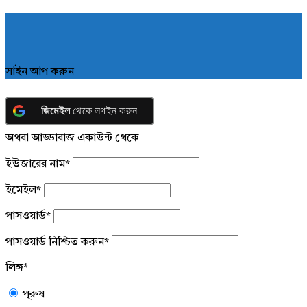
সাইন আপ করুন
জিমেইল
থেকে লগইন করুন
অথবা আড্ডাবাজ একাউন্ট থেকে
ইউজারের নাম
*
ইমেইল
*
পাসওয়ার্ড
*
পাসওয়ার্ড নিশ্চিত করুন
*
লিঙ্গ
*
পুরুষ