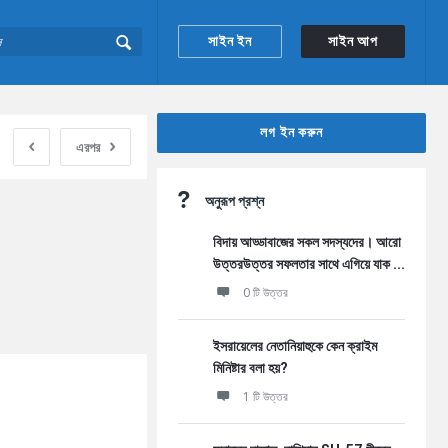
সাইন ইন
সাইন আপ
Sidebar
লগ ইন করুন
এরপর
অনুরূপ প্রশ্ন
বিদায় আড্ডাবাজের সকল সদস্যদের। আরো
উত্তরউত্তর সফলতার সাথে এগিয়ে যাক ...
0 টি উত্তর
ইসরায়েলের নেতানিয়াহুকে কেন ক্রাইম
মিনিষ্টার বলা হয়?
1 টি উত্তর