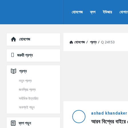
AddaBuzz.net
AddaBuzz.net
হোমপেজ
ব্লগ
ইউজার
যোগা
Navigation
Explore
হোমপেজ
হোমপেজ
/
প্রশ্ন
/
Q 24153
জরুরী প্রশ্ন
প্রশ্ন
নতুন প্রশ্ন
জনপ্রিয় প্রশ্ন
সর্বাধিক উত্তরিত
AddaBuzz.net
অবশ্যই পড়ুন
ashad khandaker
Latest
আরব বিশ্বের বাইরে 
ব্লগ পড়ুন