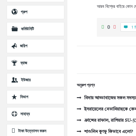
প্রশ্ন
আরব বিশ্বের বাইরে কোন দ
গ্রুপ
0
1 ট
কমিউনিটি
জরিপ
ব্যাজ
ইউজার
অনুরুপ প্রশ্ন
বিভাগ
বিদায় আড্ডাবাজের সকল সদস্য
ইসরায়েলের নেতানিয়াহুকে কেন ক
সাহায্য
ফ্রান্সের রাফাল, রাশিয়ার SU-57
টাকা উত্তোলন করুন
শাওলিন কুংফু কিভাবে এলো?