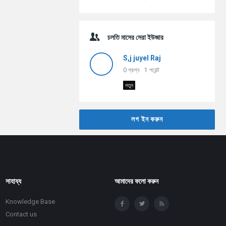
চলতি মাসের সেরা ইউজার
S,j juyel Raj
0
প্রশ্ন
1
পয়েন্ট
নতুন
লগ ইন করুন
সাহায্য
আমাদের ফলো করুন
Knowledge Base
Contact us