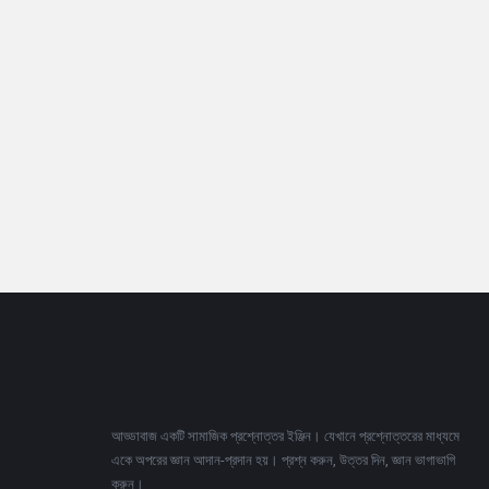
Footer
আড্ডাবাজ একটি সামাজিক প্রশ্নোত্তর ইঞ্জিন। যেখানে প্রশ্নোত্তরের মাধ্যমে
একে অপরের জ্ঞান আদান-প্রদান হয়। প্রশ্ন করুন, উত্তর দিন, জ্ঞান ভাগাভাগি
করুন।