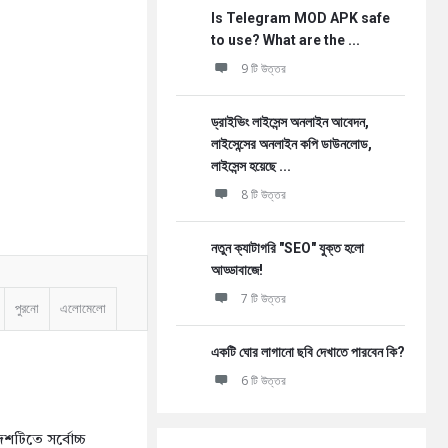
Is Telegram MOD APK safe
to use? What are the ...
9 টি উত্তর
ড্রাইভিং লাইসেন্স অনলাইন আবেদন,
লাইসেন্সের অনলাইন কপি ডাউনলোড,
লাইসেন্স হয়েছে ...
8 টি উত্তর
নতুন ক্যাটাগরি "SEO" যুক্ত হলো
আড্ডাবাজে!
7 টি উত্তর
পুরনো
এলোমেলো
একটি ঘোর লাগানো ছবি দেখাতে পারবেন কি?
6 টি উত্তর
শটিতে সর্বোচ্চ