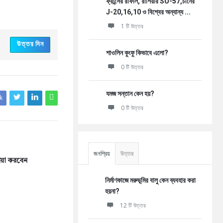
ফ্রান্সের রাফাল, রাশিয়ার SU-57,চীনের
J-20,16,10 ও বিশ্বের অন্যান্য ...
1 টি উত্তর
উত্তর দিন
শাওলিন কুংফু কিভাবে এলো?
0 টি উত্তর
যমজ সন্তান কেন হয়?
k
0 টি উত্তর
জনপ্রিয়
উত্তর
োয়া করবেন
নির্মাণকাজে মরুভূমির বালু কেন ব্যবহার করা
হয়না?
12 টি উত্তর