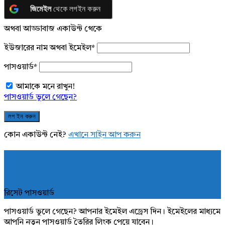
জিমেইল
থেকে লগইন করুন
অথবা আড্ডাবাজ একাউন্ট থেকে
ইউজারের নাম অথবা ইমেইল
*
পাসওয়ার্ড
*
আমাকে মনে রাখুন!
পাসওয়ার্ড ভুলে গেছেন?
কোন একাউন্ট নেই?
এখানে সাইন আপ করুন
রিসেট পাসওয়ার্ড
পাসওয়ার্ড ভুলে গেছেন? আপনার ইমেইল এড্রেস দিন। ইমেইলের মাধ্যমে
আপনি নতুন পাসওয়ার্ড তৈরির লিংক পেয়ে যাবেন।