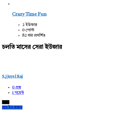
Crazy Time Fun
2 ইউজার
0 পোস্ট
82 বার প্রদর্শিত
চলতি মাসের সেরা ইউজার
S,j juyel Raj
0
প্রশ্ন
1
পয়েন্ট
নতুন
লগ ইন করুন