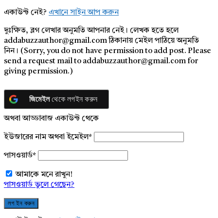
একাউন্ট নেই?
এখানে সাইন আপ করুন
দুঃক্ষিত, ব্লগ লেখার অনুমতি আপনার নেই। লেখক হতে হলে
addabuzzauthor@gmail.com ঠিকানায় মেইল পাঠিয়ে অনুমতি
নিন। (Sorry, you do not have permission to add post. Please
send a request mail to addabuzzauthor@gmail.com for
giving permission.)
জিমেইল
থেকে লগইন করুন
অথবা আড্ডাবাজ একাউন্ট থেকে
ইউজারের নাম অথবা ইমেইল
*
পাসওয়ার্ড
*
আমাকে মনে রাখুন!
পাসওয়ার্ড ভুলে গেছেন?