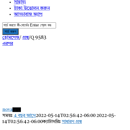
সাহায্য
টাকা উত্তোলন করুন
আড্ডাবাজ অ্যাপ
হোমপেজ
/
প্রশ্ন
/
Q 9583
এরপর
AddaBuzz.net
Latest
nova
নতুন
প্রশ্ন
সময়ঃ
4 বছর আগে
2022-05-14T02:56:42-06:00
2022-05-
14T02:56:42-06:00
ক্যাটাগরিঃ
সাধারণ প্রশ্ন