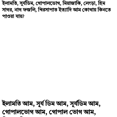
ইলামতি, সূর্যডিম, গোপালভোগ, মিয়াজাকি, লেংড়া, হিম
সাগর, নাগ ফজলি, খিরসাপাত ইত্যাদি আম কোথায় কিনতে
পাওয়া যায়?
ইলামতি আম, সূর্য ডিম আম, সূর্যডিম আম,
গোপালভোগ আম, গোপাল ভোগ আম,