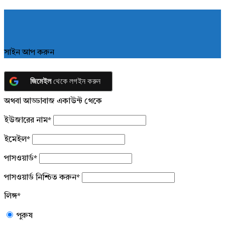
সাইন আপ করুন
জিমেইল
থেকে লগইন করুন
অথবা আড্ডাবাজ একাউন্ট থেকে
ইউজারের নাম
*
ইমেইল
*
পাসওয়ার্ড
*
পাসওয়ার্ড নিশ্চিত করুন
*
লিঙ্গ
*
পুরুষ