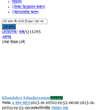
সাহায্য
টাকা উত্তোলন করুন
আড্ডাবাজ অ্যাপ
হোমপেজ
/
প্রশ্ন
/
Q 13295
এরপর
সেরা উত্তর নেই
AddaBuzz.net
Latest
Khandaker Ashaduzzaman
সবজান্তা
প্রশ্ন
সময়ঃ
4 বছর আগে
2023-01-10T02:19:55-06:00
2023-01-
10T02:19:55-06:00
ক্যাটাগরিঃ
সাধারণ প্রশ্ন