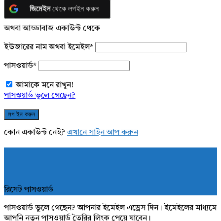
জিমেইল
থেকে লগইন করুন
অথবা আড্ডাবাজ একাউন্ট থেকে
ইউজারের নাম অথবা ইমেইল
*
পাসওয়ার্ড
*
আমাকে মনে রাখুন!
পাসওয়ার্ড ভুলে গেছেন?
কোন একাউন্ট নেই?
এখানে সাইন আপ করুন
রিসেট পাসওয়ার্ড
পাসওয়ার্ড ভুলে গেছেন? আপনার ইমেইল এড্রেস দিন। ইমেইলের মাধ্যমে
আপনি নতুন পাসওয়ার্ড তৈরির লিংক পেয়ে যাবেন।