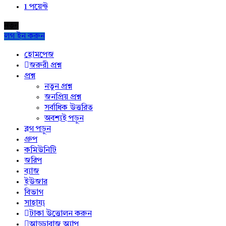
1
পয়েন্ট
নতুন
লগ ইন করুন
Explore
হোমপেজ
জরুরী প্রশ্ন
প্রশ্ন
নতুন প্রশ্ন
জনপ্রিয় প্রশ্ন
সর্বাধিক উত্তরিত
অবশ্যই পড়ুন
ব্লগ পড়ুন
গ্রুপ
কমিউনিটি
জরিপ
ব্যাজ
ইউজার
বিভাগ
সাহায্য
টাকা উত্তোলন করুন
আড্ডাবাজ অ্যাপ