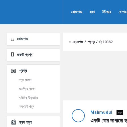
AddaBuzz.net
AddaBuzz.net
হোমপেজ
ব্লগ
ইউজার
যোগা
Navigation
Explore
হোমপেজ
হোমপেজ
/
প্রশ্ন
/
Q 10382
জরুরী প্রশ্ন
প্রশ্ন
নতুন প্রশ্ন
জনপ্রিয় প্রশ্ন
সর্বাধিক উত্তরিত
AddaBuzz.net
অবশ্যই পড়ুন
Mahmudul
নতুন
Latest
একটি ঘোর লাগানো ছ
ব্লগ পড়ুন