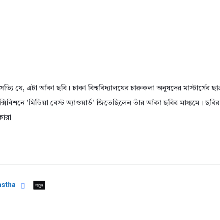
সত্যি যে, এটা আঁকা ছবি। ঢাকা বিশ্ববিদ্যালয়ের চারুকলা অনুষদের মাস্টার্সের ছ
সিবিশনে 'মিডিয়া বেস্ট অ্যাওয়ার্ড' জিতেছিলেন তাঁর আঁকা ছবির মাধ্যমে। ছবি
কোরা
astha
নতুন