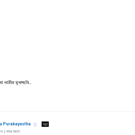
 নারীর মুখচ্ছবি..
u Purakayastha
নতুন
ছেন 3 বছর আগে