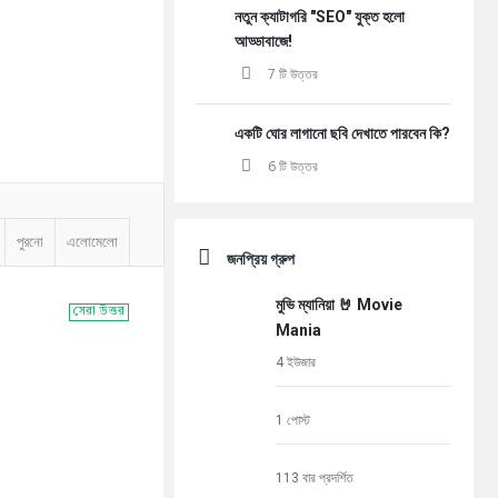
নতুন ক্যাটাগরি "SEO" যুক্ত হলো
আড্ডাবাজে!
7 টি উত্তর
একটি ঘোর লাগানো ছবি দেখাতে পারবেন কি?
6 টি উত্তর
পুরনো
এলোমেলো
জনপ্রিয় গ্রুপ
মুভি ম্যানিয়া 🤘 Movie
সেরা উত্তর
Mania
4 ইউজার
1 পোস্ট
113 বার প্রদর্শিত