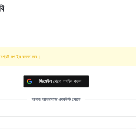
বি
অবশ্যই লগ ইন করতে হবে।
জিমেইল
থেকে লগইন করুন
অথবা আড্ডাবাজ একাউন্ট থেকে