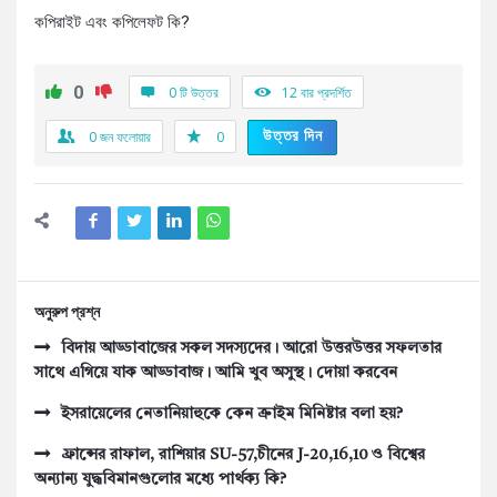
কপিরাইট এবং কপিলেফট কি?
0
0 টি উত্তর
12
বার প্রদর্শিত
উত্তর দিন
0
জন ফলোয়ার
0
অনুরুপ প্রশ্ন
বিদায় আড্ডাবাজের সকল সদস্যদের। আরো উত্তরউত্তর সফলতার
সাথে এগিয়ে যাক আড্ডাবাজ। আমি খুব অসুস্থ। দোয়া করবেন
ইসরায়েলের নেতানিয়াহুকে কেন ক্রাইম মিনিষ্টার বলা হয়?
ফ্রান্সের রাফাল, রাশিয়ার SU-57,চীনের J-20,16,10 ও বিশ্বের
অন্যান্য যুদ্ধবিমানগুলোর মধ্যে পার্থক্য কি?