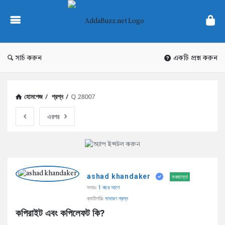
AddaBuzz.net
সার্চ করুন
একটি প্রশ্ন করুন
হোমপেজ
/
প্রশ্ন
/
Q 28007
এরপর
AddaBuzz.net
ashad khandaker
Latest
সবজান্তা
সময়ঃ
1 বছর আগে
প্রশ্ন
ক্যাটাগরিঃ
সাধারণ প্রশ্ন
কপিরাইট এবং কপিলেফট কি?