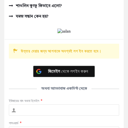
শাওলিন কুংফু কিভাবে এলো?
যমজ সন্তান কেন হয়?
উত্তর দেয়ার জন্য আপনাকে অবশ্যই লগ ইন করতে হবে।
জিমেইল
থেকে লগইন করুন
অথবা আড্ডাবাজ একাউন্ট থেকে
ইউজারের নাম অথবা ইমেইল
*
পাসওয়ার্ড
*