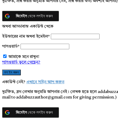
দুঃক্ষিত, প্রশ্ন করার অনুমতি আপনার নেই, প্রশ্ন করার জন্য অবশ্যই আপ
জিমেইল
থেকে লগইন করুন
অথবা আড্ডাবাজ একাউন্ট থেকে
ইউজারের নাম অথবা ইমেইল
*
পাসওয়ার্ড
*
আমাকে মনে রাখুন!
পাসওয়ার্ড ভুলে গেছেন?
একাউন্ট নেই?
এখানে সাইন আপ করুন
দুঃক্ষিত, ব্লগ লেখার অনুমতি আপনার নেই। লেখক হতে হলে addabuzz
mail to addabuzzauthor@gmail.com for giving permission.)
জিমেইল
থেকে লগইন করুন