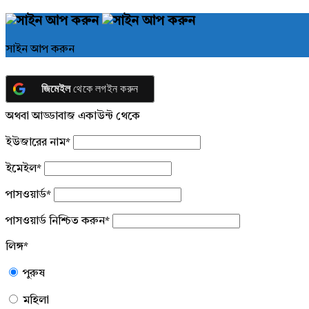
সাইন আপ করুন
জিমেইল
থেকে লগইন করুন
অথবা আড্ডাবাজ একাউন্ট থেকে
ইউজারের নাম
*
ইমেইল
*
পাসওয়ার্ড
*
পাসওয়ার্ড নিশ্চিত করুন
*
লিঙ্গ
*
পুরুষ
মহিলা