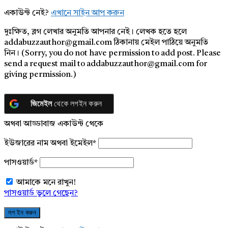
একাউন্ট নেই?
এখানে সাইন আপ করুন
দুঃক্ষিত, ব্লগ লেখার অনুমতি আপনার নেই। লেখক হতে হলে
addabuzzauthor@gmail.com ঠিকানায় মেইল পাঠিয়ে অনুমতি
নিন। (Sorry, you do not have permission to add post. Please
send a request mail to addabuzzauthor@gmail.com for
giving permission.)
জিমেইল
থেকে লগইন করুন
অথবা আড্ডাবাজ একাউন্ট থেকে
ইউজারের নাম অথবা ইমেইল
*
পাসওয়ার্ড
*
আমাকে মনে রাখুন!
পাসওয়ার্ড ভুলে গেছেন?