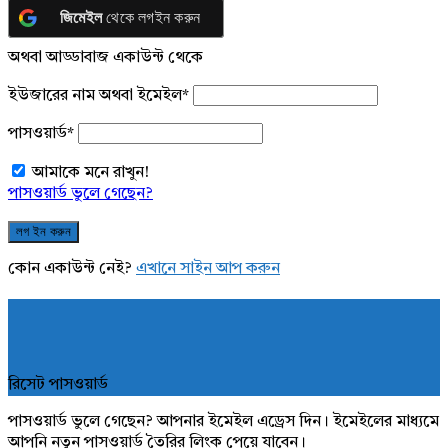
জিমেইল
থেকে লগইন করুন
অথবা আড্ডাবাজ একাউন্ট থেকে
ইউজারের নাম অথবা ইমেইল
*
পাসওয়ার্ড
*
আমাকে মনে রাখুন!
পাসওয়ার্ড ভুলে গেছেন?
কোন একাউন্ট নেই?
এখানে সাইন আপ করুন
রিসেট পাসওয়ার্ড
পাসওয়ার্ড ভুলে গেছেন? আপনার ইমেইল এড্রেস দিন। ইমেইলের মাধ্যমে
আপনি নতুন পাসওয়ার্ড তৈরির লিংক পেয়ে যাবেন।