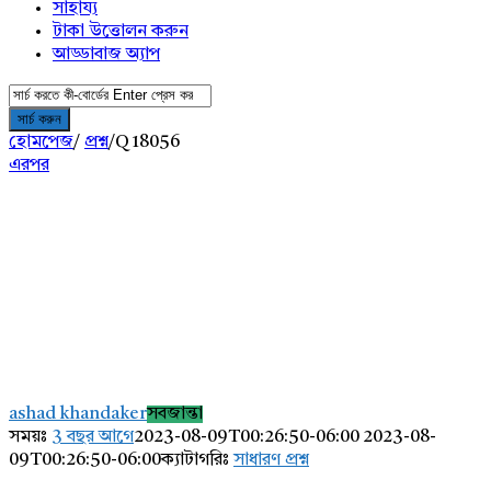
সাহায্য
টাকা উত্তোলন করুন
আড্ডাবাজ অ্যাপ
হোমপেজ
/
প্রশ্ন
/
Q 18056
এরপর
AddaBuzz.net
Latest
ashad khandaker
সবজান্তা
প্রশ্ন
সময়ঃ
3 বছর আগে
2023-08-09T00:26:50-06:00
2023-08-
09T00:26:50-06:00
ক্যাটাগরিঃ
সাধারণ প্রশ্ন