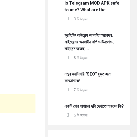
Is Telegram MOD APK safe
to use? What are the ...
9 টি উত্তর
ড্রাইভিং লাইসেন্স অনলাইন আবেদন,
লাইসেন্সের অনলাইন কপি ডাউনলোড,
লাইসেন্স হয়েছে ...
8 টি উত্তর
নতুন ক্যাটাগরি "SEO" যুক্ত হলো
আড্ডাবাজে!
7 টি উত্তর
একটি ঘোর লাগানো ছবি দেখাতে পারবেন কি?
6 টি উত্তর