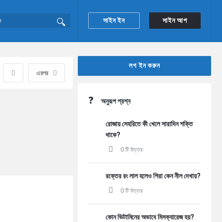
সাইন ইন
সাইন আপ
Sidebar
লগ ইন করুন
এরপর
অনুরূপ প্রশ্ন
রোজায় সেহরিতে কী খেলে সারাদিন শক্তি
থাকে?
0 টি উত্তর
রক্তের রং লাল হলেও শিরা কেন নীল দেখায়?
0 টি উত্তর
কোন ভিটামিনের অভাবে মিসক্যারেজ হয়?