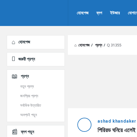
AddaBuzz.net
AddaBuzz.net
হোমপেজ
ব্লগ
ইউজার
যোগা
Navigation
Explore
হোমপেজ
হোমপেজ
/
প্রশ্ন
/
Q 31355
জরুরী প্রশ্ন
প্রশ্ন
নতুন প্রশ্ন
জনপ্রিয় প্রশ্ন
সর্বাধিক উত্তরিত
AddaBuzz.net
অবশ্যই পড়ুন
ashad khandaker
Latest
পিরিয়ড ঘনিয়ে এলেই 
ব্লগ পড়ুন