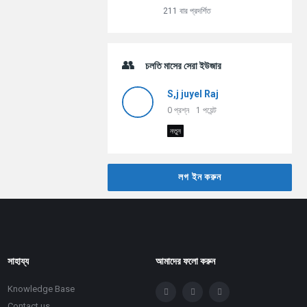
211 বার প্রদর্শিত
চলতি মাসের সেরা ইউজার
S,j juyel Raj
0
প্রশ্ন
1
পয়েন্ট
নতুন
লগ ইন করুন
সাহায্য
আমাদের ফলো করুন
Knowledge Base
Contact us