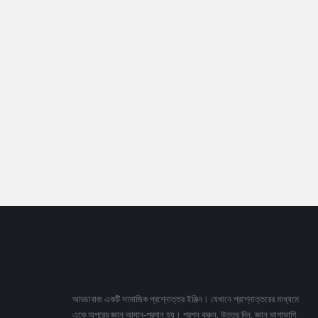
Footer
আড্ডাবাজ একটি সামাজিক প্রশ্নোত্তর ইঞ্জিন। যেখানে প্রশ্নোত্তরের মাধ্যমে
একে অপরের জ্ঞান আদান-প্রদান হয়। প্রশ্ন করুন, উত্তর দিন, জ্ঞান ভাগাভাগি